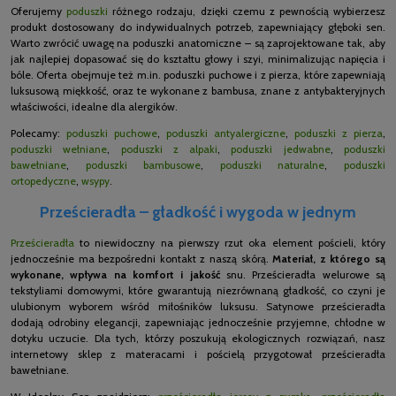
Oferujemy
poduszki
różnego rodzaju, dzięki czemu z pewnością wybierzesz
produkt dostosowany do indywidualnych potrzeb, zapewniający głęboki sen.
Warto zwrócić uwagę na poduszki anatomiczne – są zaprojektowane tak, aby
jak najlepiej dopasować się do kształtu głowy i szyi, minimalizując napięcia i
bóle. Oferta obejmuje też m.in. poduszki puchowe i z pierza, które zapewniają
luksusową miękkość, oraz te wykonane z bambusa, znane z antybakteryjnych
właściwości, idealne dla alergików.
Polecamy:
poduszki puchowe
,
poduszki antyalergiczne
,
poduszki z pierza
,
poduszki wełniane
,
poduszki z alpaki
,
poduszki jedwabne
,
poduszki
bawełniane
,
poduszki bambusowe
,
poduszki naturalne
,
poduszki
ortopedyczne
,
wsypy
.
Prześcieradła – gładkość i wygoda w jednym
Prześcieradła
to niewidoczny na pierwszy rzut oka element pościeli, który
jednocześnie ma bezpośredni kontakt z naszą skórą.
Materiał, z którego są
wykonane, wpływa na komfort i jakość
snu. Prześcieradła welurowe są
tekstyliami domowymi, które gwarantują niezrównaną gładkość, co czyni je
ulubionym wyborem wśród miłośników luksusu. Satynowe prześcieradła
dodają odrobiny elegancji, zapewniając jednocześnie przyjemne, chłodne w
dotyku uczucie. Dla tych, którzy poszukują ekologicznych rozwiązań, nasz
internetowy sklep z materacami i pościelą przygotował prześcieradła
bawełniane.