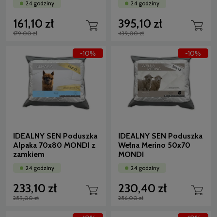
24 godziny
24 godziny
161,10 zł
395,10 zł
179,00 zł
439,00 zł
-10%
-10%
IDEALNY SEN Poduszka
IDEALNY SEN Poduszka
Alpaka 70x80 MONDI z
Wełna Merino 50x70
zamkiem
MONDI
24 godziny
24 godziny
233,10 zł
230,40 zł
259,00 zł
256,00 zł