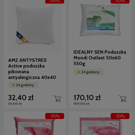
-10%
-10%
IDEALNY SEN Poduszka
Mondi Outlast 50x60
AMZ ANTYSTRES
550g
Active poduszka
pikowana
24 godziny
antyalergiczna 40x40
24 godziny
32,40 zł
170,10 zł
36,00 zł
189,00 zł
-10%
-10%