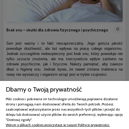
0
Brak snu – skutki dla zdrowia fizycznego i psychicznego
Sen jest ważny i to fakt niezaprzeczalny. Jego gorsza jakość
powoduje drażliwość, ale też wpływa na pracę całego organizmu.
Jednak szczególnie niebezpieczny jest brak snu, który powoduje nie
tylko uczucie znużenia, ale ma rzeczywiście wpływ zarówno na
zdrowie psychiczne, jak i fizyczne. Należy pamiętać, aby zawsze
dbać o higienę snu. Jednak bywa, że nawet zmiana materaca na
nowy nie wystarczy i organizm wciąż jest w trybie czujności.
Dbamy o Twoją prywatność
czytaj całość »
Pliki cookies i pokrewne im technologie umożliwiają poprawne działanie
strony i pomagają nam dostosować ofertę do Twoich potrzeb. Możesz
zaakceptować wykorzystanie przez nas wszystkich tych plików i przejść do
sklepu lub dostosować użycie plików do swoich preferencji, wybierając opcję
"Dostosuj zgody".
Więcej o plikach cookies przeczytasz w naszej Polityce prywatności.