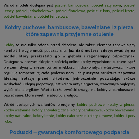
Wśród modeli dostępna jest
pościel bambusowa
,
pościel satynowa
,
pościel
jersey
,
pościel jednokolorowa
,
pościel flanelowa
,
pościel z kory
,
pościel frotte
,
pościel bawełniana
,
pościel tencelowa
.
Kołdry puchowe, bambusowe, bawełniane i z pierza,
które zapewnią przyjemne otulenie
Kołdry
to nie tylko osłona przed chłodem, ale także element zapewniający
komfort i przyjemność podczas snu.
Już dziś możesz zdecydować się na
model, który przekształci go w głęboki i regenerujący odpoczynek
.
Dostępne w naszym sklepie z pościelą online kołdry wypełnione puchem bądź
pierzem słyną z niesamowitej miękkości i doskonałych właściwości, które
regulują temperaturę ciała podczas nocy. Ich
puszysta struktura zapewnia
idealną izolację przed chłodem, jednocześnie pozwalając skórze
oddychać
. Kolejną propozycją jest kołdra antyalergiczna, stanowiąca najlepszy
wybór dla alergików. Warto także zwrócić uwagę na kołdry z bambusowe i
bawełniane, które świetnie absorbują wilgoć.
Wśród dostępnych wariantów oferujemy
kołdry puchowe
,
kołdry z pierza
,
kołdry wełniane
,
kołdry antyalergiczne
,
kołdry bambusowe
,
kołdry bawełniane
,
kołdry naturalne
,
kołdry letnie
,
kołdry całoroczne
,
kołdry zimowe
,
kołdry 4 pory
roku
.
Poduszki – gwarancja komfortowego podparcia