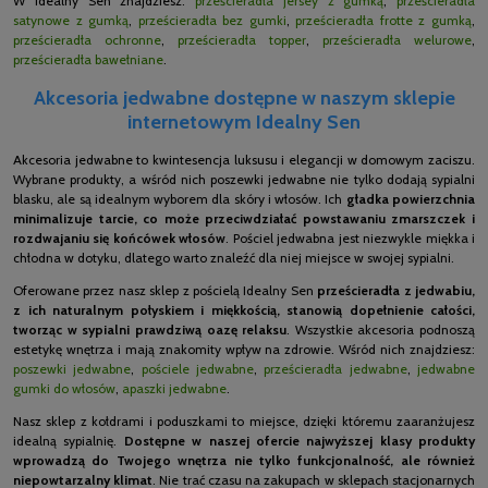
W Idealny Sen znajdziesz:
prześcieradła jersey z gumką
,
prześcieradła
satynowe z gumką
,
prześcieradła bez gumki
,
prześcieradła frotte z gumką
,
prześcieradła ochronne
,
prześcieradła topper
,
prześcieradła welurowe
,
prześcieradła bawełniane
.
Akcesoria jedwabne dostępne w naszym sklepie
internetowym Idealny Sen
Akcesoria jedwabne to kwintesencja luksusu i elegancji w domowym zaciszu.
Wybrane produkty, a wśród nich poszewki jedwabne nie tylko dodają sypialni
blasku, ale są idealnym wyborem dla skóry i włosów. Ich
gładka powierzchnia
minimalizuje tarcie, co może przeciwdziałać powstawaniu zmarszczek i
rozdwajaniu się końcówek włosów
. Pościel jedwabna jest niezwykle miękka i
chłodna w dotyku, dlatego warto znaleźć dla niej miejsce w swojej sypialni.
Oferowane przez nasz sklep z pościelą Idealny Sen
prześcieradła z jedwabiu,
z ich naturalnym połyskiem i miękkością, stanowią dopełnienie całości,
tworząc w sypialni prawdziwą oazę relaksu
. Wszystkie akcesoria podnoszą
estetykę wnętrza i mają znakomity wpływ na zdrowie. Wśród nich znajdziesz:
poszewki jedwabne
,
pościele jedwabne
,
prześcieradła jedwabne
,
jedwabne
gumki do włosów
,
apaszki jedwabne
.
Nasz sklep z kołdrami i poduszkami to miejsce, dzięki któremu zaaranżujesz
idealną sypialnię.
Dostępne w naszej ofercie najwyższej klasy produkty
wprowadzą do Twojego wnętrza nie tylko funkcjonalność, ale również
niepowtarzalny klimat
. Nie trać czasu na zakupach w sklepach stacjonarnych