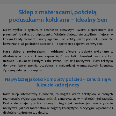
Sklep z materacami, pościelą,
poduszkami i kołdrami – Idealny Sen
Kiedy myślisz o sypialni, z pewnością pierwszym Twoim skojarzeniem jest
przestrzeń idealna do odpoczynku. Właśnie dlatego stworzyliśmy miejsce, w
którym każdy element Twojej sypialni – od kołdry, przez poduszki i pościele
bawełniane, aż po drobne akcesoria – dopełni się i zapewni zdrowy sen.
Nasz sklep z poduszkami i kołdrami oferuje produkty wykonane z
dbałością o detale, które zapewnią Ci nie tylko komfort snu, ale też
uczucie luksusu w każdym calu
. Poznaj już dziś najwyższej klasy tekstylia
domowe, które spełnią oczekiwania najbardziej wymagających klientów.
Życzymy udanych zakupów!
Najwyższej jakości komplety pościeli – zanurz się w
luksusie każdej nocy
Nasz sklep internetowy z pościelą to bogata oferta tekstyliów o różnych
rozmiarach. Wybierając naszą
pościel
, zanurzysz się w miękkość i delikatność.
Doskonale zdajemy sobie sprawę z tego, jak ważne jest wykorzystanie
najwyższej jakości materiałów w bogatej kolorystyce, precyzyjne wykonanie i
dbałość o najdrobniejsze detale.