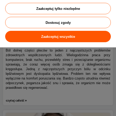
Zaakceptuj tylko niezbędne
Dostosuj zgody
Ból kręgosłupa piersiowego i dyskopatia lędźwiowa – jak
0
Zaakceptuj wszystkie
spać bez bólu?
Ból dolnej części pleców to jeden z najczęstszych problemów
zdrowotnych współczesnych ludzi. Wielogodzinna praca przy
komputerze, brak ruchu, przewlekły stres i przeciążanie organizmu
sprawiają, że coraz więcej osób zmaga się z dolegliwościami
kręgosłupa. Jedną z najczęstszych przyczyn bólu w odcinku
lędźwiowym jest dyskopatia lędźwiowa. Problem ten nie wpływa
wyłącznie na komfort poruszania się. Bardzo często utrudnia również
odpoczynek, pogarsza jakość snu i sprawia, że organizm nie może
prawidłowo się regenerować.
czytaj całość »