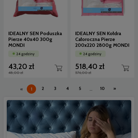
IDEALNY SEN Poduszka
IDEALNY SEN Kołdra
Pierze 40x40 300g
Całoroczna Pierze
MONDI
200x220 2800g MONDI
24 godziny
24 godziny
43,20 zł
518,40 zł
48,00 zł
576,00 zł
2
3
4
5
10
»
«
1
...