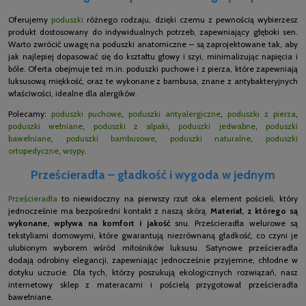
Oferujemy
poduszki
różnego rodzaju, dzięki czemu z pewnością wybierzesz
produkt dostosowany do indywidualnych potrzeb, zapewniający głęboki sen.
Warto zwrócić uwagę na poduszki anatomiczne – są zaprojektowane tak, aby
jak najlepiej dopasować się do kształtu głowy i szyi, minimalizując napięcia i
bóle. Oferta obejmuje też m.in. poduszki puchowe i z pierza, które zapewniają
luksusową miękkość, oraz te wykonane z bambusa, znane z antybakteryjnych
właściwości, idealne dla alergików.
Polecamy:
poduszki puchowe
,
poduszki antyalergiczne
,
poduszki z pierza
,
poduszki wełniane
,
poduszki z alpaki
,
poduszki jedwabne
,
poduszki
bawełniane
,
poduszki bambusowe
,
poduszki naturalne
,
poduszki
ortopedyczne
,
wsypy
.
Prześcieradła – gładkość i wygoda w jednym
Prześcieradła
to niewidoczny na pierwszy rzut oka element pościeli, który
jednocześnie ma bezpośredni kontakt z naszą skórą.
Materiał, z którego są
wykonane, wpływa na komfort i jakość
snu. Prześcieradła welurowe są
tekstyliami domowymi, które gwarantują niezrównaną gładkość, co czyni je
ulubionym wyborem wśród miłośników luksusu. Satynowe prześcieradła
dodają odrobiny elegancji, zapewniając jednocześnie przyjemne, chłodne w
dotyku uczucie. Dla tych, którzy poszukują ekologicznych rozwiązań, nasz
internetowy sklep z materacami i pościelą przygotował prześcieradła
bawełniane.