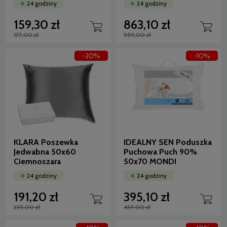
24 godziny
24 godziny
159,30 zł
863,10 zł
177,00 zł
959,00 zł
-20%
-10%
KLARA Poszewka
IDEALNY SEN Poduszka
Jedwabna 50x60
Puchowa Puch 90%
Ciemnoszara
50x70 MONDI
24 godziny
24 godziny
191,20 zł
395,10 zł
239,00 zł
439,00 zł