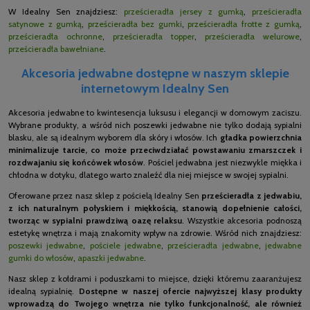
W Idealny Sen znajdziesz:
prześcieradła jersey z gumką
,
prześcieradła
satynowe z gumką
,
prześcieradła bez gumki
,
prześcieradła frotte z gumką
,
prześcieradła ochronne
,
prześcieradła topper
,
prześcieradła welurowe
,
prześcieradła bawełniane
.
Akcesoria jedwabne dostępne w naszym sklepie
internetowym Idealny Sen
Akcesoria jedwabne to kwintesencja luksusu i elegancji w domowym zaciszu.
Wybrane produkty, a wśród nich poszewki jedwabne nie tylko dodają sypialni
blasku, ale są idealnym wyborem dla skóry i włosów. Ich
gładka powierzchnia
minimalizuje tarcie, co może przeciwdziałać powstawaniu zmarszczek i
rozdwajaniu się końcówek włosów
. Pościel jedwabna jest niezwykle miękka i
chłodna w dotyku, dlatego warto znaleźć dla niej miejsce w swojej sypialni.
Oferowane przez nasz sklep z pościelą Idealny Sen
prześcieradła z jedwabiu,
z ich naturalnym połyskiem i miękkością, stanowią dopełnienie całości,
tworząc w sypialni prawdziwą oazę relaksu
. Wszystkie akcesoria podnoszą
estetykę wnętrza i mają znakomity wpływ na zdrowie. Wśród nich znajdziesz:
poszewki jedwabne
,
pościele jedwabne
,
prześcieradła jedwabne
,
jedwabne
gumki do włosów
,
apaszki jedwabne
.
Nasz sklep z kołdrami i poduszkami to miejsce, dzięki któremu zaaranżujesz
idealną sypialnię.
Dostępne w naszej ofercie najwyższej klasy produkty
wprowadzą do Twojego wnętrza nie tylko funkcjonalność, ale również