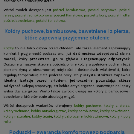
dbałość o najdrobniejsze detale.
Wśród modeli dostępna jest
pościel bambusowa
,
pościel satynowa
,
pościel
jersey
,
pościel jednokolorowa
,
pościel flanelowa
,
pościel z kory
,
pościel frotte
,
pościel bawełniana
,
pościel tencelowa
.
Kołdry puchowe, bambusowe, bawełniane i z pierza,
które zapewnią przyjemne otulenie
Kołdry
to nie tylko osłona przed chłodem, ale także element zapewniający
komfort i przyjemność podczas snu.
Już dziś możesz zdecydować się na
model, który przekształci go w głęboki i regenerujący odpoczynek
.
Dostępne w naszym sklepie z pościelą online kołdry wypełnione puchem bądź
pierzem słyną z niesamowitej miękkości i doskonałych właściwości, które
regulują temperaturę ciała podczas nocy. Ich
puszysta struktura zapewnia
idealną izolację przed chłodem, jednocześnie pozwalając skórze
oddychać
. Kolejną propozycją jest kołdra antyalergiczna, stanowiąca najlepszy
wybór dla alergików. Warto także zwrócić uwagę na kołdry z bambusowe i
bawełniane, które świetnie absorbują wilgoć.
Wśród dostępnych wariantów oferujemy
kołdry puchowe
,
kołdry z pierza
,
kołdry wełniane
,
kołdry antyalergiczne
,
kołdry bambusowe
,
kołdry bawełniane
,
kołdry naturalne
,
kołdry letnie
,
kołdry całoroczne
,
kołdry zimowe
,
kołdry 4 pory
roku
.
Poduszki – gwarancja komfortowego podparcia