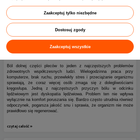
Zaakceptuj tylko niezbędne
Dostosuj zgody
Ból kręgosłupa piersiowego i dyskopatia lędźwiowa – jak
Zaakceptuj wszystkie
0
spać bez bólu?
Ból dolnej części pleców to jeden z najczęstszych problemów
zdrowotnych współczesnych ludzi. Wielogodzinna praca przy
komputerze, brak ruchu, przewlekły stres i przeciążanie organizmu
sprawiają, że coraz więcej osób zmaga się z dolegliwościami
kręgosłupa. Jedną z najczęstszych przyczyn bólu w odcinku
lędźwiowym jest dyskopatia lędźwiowa. Problem ten nie wpływa
wyłącznie na komfort poruszania się. Bardzo często utrudnia również
odpoczynek, pogarsza jakość snu i sprawia, że organizm nie może
prawidłowo się regenerować.
czytaj całość »