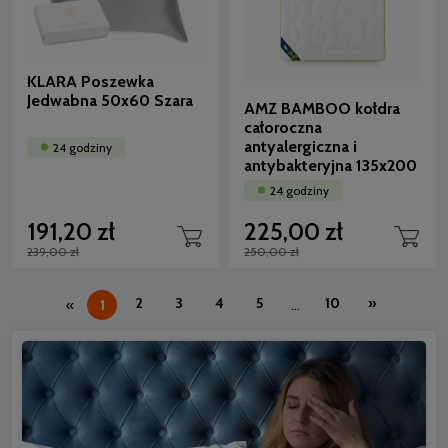
KLARA Poszewka
Jedwabna 50x60 Szara
AMZ BAMBOO kołdra
całoroczna
antyalergiczna i
24 godziny
antybakteryjna 135x200
24 godziny
191,20 zł
225,00 zł
239,00 zł
250,00 zł
2
3
4
5
10
»
«
1
...