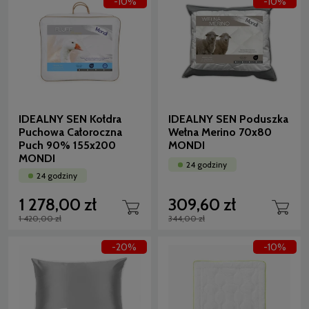
-10%
-10%
IDEALNY SEN Kołdra
IDEALNY SEN Poduszka
Puchowa Całoroczna
Wełna Merino 70x80
Puch 90% 155x200
MONDI
MONDI
24 godziny
24 godziny
1 278,00 zł
309,60 zł
1 420,00 zł
344,00 zł
-20%
-10%