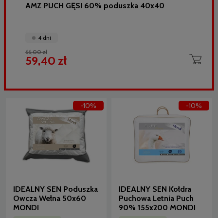
AMZ PUCH GĘSI 60% poduszka 40x40
4 dni
66,00 zł
59,40 zł
-10%
-10%
IDEALNY SEN Poduszka
IDEALNY SEN Kołdra
Owcza Wełna 50x60
Puchowa Letnia Puch
MONDI
90% 155x200 MONDI