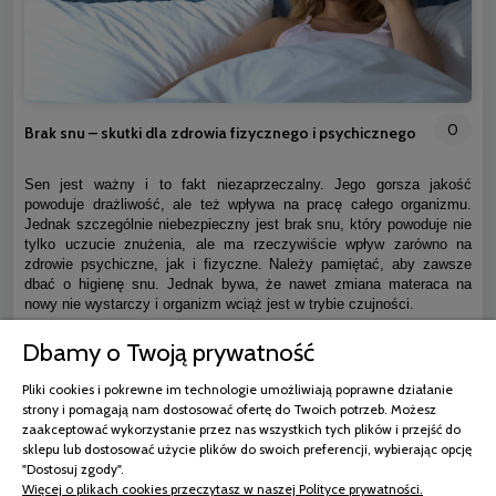
0
Brak snu – skutki dla zdrowia fizycznego i psychicznego
Sen jest ważny i to fakt niezaprzeczalny. Jego gorsza jakość
powoduje drażliwość, ale też wpływa na pracę całego organizmu.
Jednak szczególnie niebezpieczny jest brak snu, który powoduje nie
tylko uczucie znużenia, ale ma rzeczywiście wpływ zarówno na
zdrowie psychiczne, jak i fizyczne. Należy pamiętać, aby zawsze
dbać o higienę snu. Jednak bywa, że nawet zmiana materaca na
nowy nie wystarczy i organizm wciąż jest w trybie czujności.
Dbamy o Twoją prywatność
czytaj całość »
Pliki cookies i pokrewne im technologie umożliwiają poprawne działanie
strony i pomagają nam dostosować ofertę do Twoich potrzeb. Możesz
zaakceptować wykorzystanie przez nas wszystkich tych plików i przejść do
sklepu lub dostosować użycie plików do swoich preferencji, wybierając opcję
"Dostosuj zgody".
Więcej o plikach cookies przeczytasz w naszej Polityce prywatności.