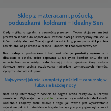
Sklep z materacami, pościelą,
poduszkami i kołdrami – Idealny Sen
Kiedy myślisz o sypialni, z pewnością pierwszym Twoim skojarzeniem jest
przestrzeń idealna do odpoczynku. Właśnie dlatego stworzyliśmy miejsce, w
którym każdy element Twojej sypialni – od kołdry, przez poduszki i pościele
bawełniane, aż po drobne akcesoria – dopełni się i zapewni zdrowy sen.
Nasz sklep z poduszkami i kołdrami oferuje produkty wykonane z
dbałością o detale, które zapewnią Ci nie tylko komfort snu, ale też
uczucie luksusu w każdym calu
. Poznaj już dziś najwyższej klasy tekstylia
domowe, które spełnią oczekiwania najbardziej wymagających klientów.
Życzymy udanych zakupów!
Najwyższej jakości komplety pościeli – zanurz się w
luksusie każdej nocy
Nasz sklep internetowy z pościelą to bogata oferta tekstyliów o różnych
rozmiarach. Wybierając naszą
pościel
, zanurzysz się w miękkość i delikatność.
Doskonale zdajemy sobie sprawę z tego, jak ważne jest wykorzystanie
najwyższej jakości materiałów w bogatej kolorystyce, precyzyjne wykonanie i