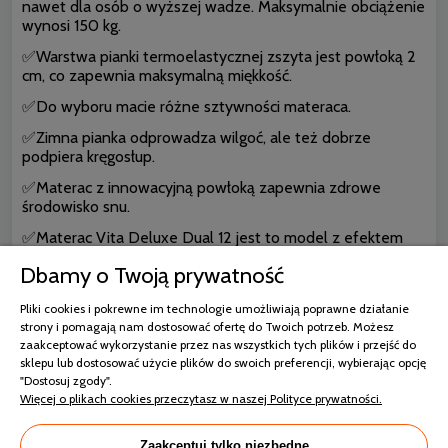
nawet dla osób o wyższej wadze. Maksymalnie obciążenie
wynosi 150 kg.
✅Warstwa pianki termoelastycznej zszyta jest powłoką 2
cm, co zapewnia maksymalną miękkość.
✅Do wyboru macie różne sztywności materaca.
✅Zimna pianka odprowadza wilgoć, ale też dobrze
podpiera kręgosłup.
✅Materac z innowacyjną powłoką zapewnia zdrowe
środowisko snu.
✅Materac Vita Deluxe Dual 12 jest to model z efektem
pamięci. Gwarantuje podparcie dla całego ciała, w tym
Dbamy o Twoją prywatność
także nóg, zatem będzie też dobrym wyborem dla osób z
żylakami.
Pliki cookies i pokrewne im technologie umożliwiają poprawne działanie
strony i pomagają nam dostosować ofertę do Twoich potrzeb. Możesz
zaakceptować wykorzystanie przez nas wszystkich tych plików i przejść do
sklepu lub dostosować użycie plików do swoich preferencji, wybierając opcję
"Dostosuj zgody".
Więcej o plikach cookies przeczytasz w naszej Polityce prywatności.
Zaakceptuj tylko niezbędne