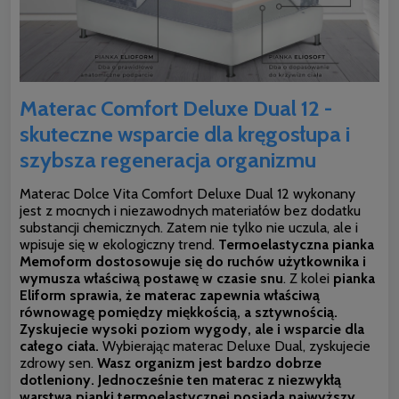
Materac Comfort Deluxe Dual 12 -
skuteczne wsparcie dla kręgosłupa i
szybsza regeneracja organizmu
Materac Dolce Vita Comfort Deluxe Dual 12 wykonany
jest z mocnych i niezawodnych materiałów bez dodatku
substancji chemicznych. Zatem nie tylko nie uczula, ale i
wpisuje się w ekologiczny trend.
Termoelastyczna pianka
Memoform dostosowuje się do ruchów użytkownika i
wymusza właściwą postawę w czasie snu
. Z kolei
pianka
Eliform sprawia, że materac zapewnia właściwą
równowagę pomiędzy miękkością, a sztywnością.
Zyskujecie wysoki poziom wygody, ale i wsparcie dla
całego ciała.
Wybierając materac Deluxe Dual, zyskujecie
zdrowy sen.
Wasz organizm jest bardzo dobrze
dotleniony. Jednocześnie ten materac z niezwykłą
warstwą pianki termoelastycznej posiada najwyższy