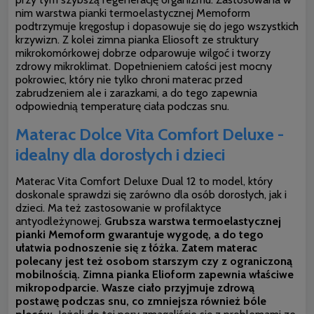
nim warstwa pianki termoelastycznej Memoform
podtrzymuje kręgosłup i dopasowuje się do jego wszystkich
krzywizn. Z kolei zimna pianka Eliosoft ze struktury
mikrokomórkowej dobrze odparowuje wilgoć i tworzy
zdrowy mikroklimat. Dopełnieniem całości jest mocny
pokrowiec, który nie tylko chroni materac przed
zabrudzeniem ale i zarazkami, a do tego zapewnia
odpowiednią temperaturę ciała podczas snu.
Materac Dolce Vita Comfort Deluxe -
idealny dla dorosłych i dzieci
Materac Vita Comfort Deluxe Dual 12 to model, który
doskonale sprawdzi się zarówno dla osób dorosłych, jak i
dzieci. Ma też zastosowanie w profilaktyce
antyodleżynowej.
Grubsza warstwa termoelastycznej
pianki Memoform gwarantuje wygodę, a do tego
ułatwia podnoszenie się z łóżka. Zatem materac
polecany jest też osobom starszym czy z ograniczoną
mobilnością.
Zimna pianka Elioform zapewnia właściwe
mikropodparcie. Wasze ciało przyjmuje zdrową
postawę podczas snu, co zmniejsza również bóle