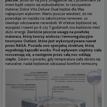
pleców.
Jeżeli do tej pory zmagaliście się z problemami ze
snem bądź często się wybudzaliście, to rzeczywiście
materac Dolce Vita Deluxe Dual będzie dla Was
najlepszym wyborem. Warto jeszcze wiedzieć, że nie
powoduje on nacisku na zakończenia nerwowe, co
niweluje odczuwanie nerwobóli. W efekcie będziecie się
wysypiać i nawet po 6 czy 7 godzinach snu będziecie mieć
dużo energii.
Zwróćcie jeszcze uwagę na powłokę
materaca, którą tworzy wiskoza i termoregulacyjne
tworzywo Outlast, które jest wykorzystywane nawet
przez NASA. Posiada ono specjalną strukturę, którą
wypełniają kapsułki wosku. Pod wpływem ciepłoty ciała
rozszerzają się, a następnie przez całą noc oddają
ciepło.
Zatem o poranku, gdy temperatura ciała obniża się
naturalnie, nadal będziecie odczuwać komfort termiczny.