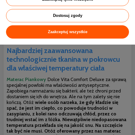
Dostosuj zgody
Zaakceptuj wszystkie
Najbardziej zaawansowana
technologicznie tkanina w pokrowcu
dla właściwej temperatury ciała
Materac Piankowy
Dolce Vita Comfort Deluxe za sprawą
specjalnej powłoki ma właściwości antyseptyczne.
Zapobiega namnażaniu się bakterii, ale też chroni przed
dostaniem się ich do wnętrza. Ale na tym zalety się nie
kończą. Otóż
wiele osób narzeka, że gdy kładzie się
spać, że jest im ciepło, co powoduje trudności w
zasypianiu, z kolei rano odczuwają chłód, przez co
trudniej wstać im z łóżka. Niewątpliwie niedopasowana
temperatura przekłada się na jakość snu. Na szczęście
tak być nie musi. Otóż oferowany przez nas materac