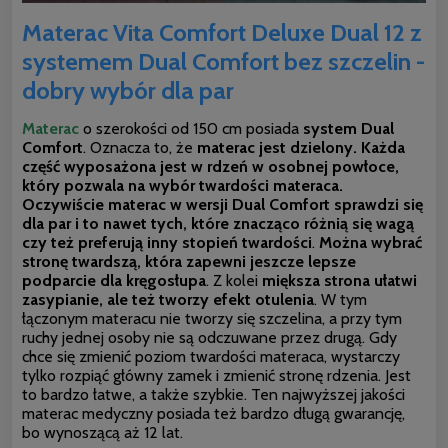
Materac Vita Comfort Deluxe Dual 12 z
systemem Dual Comfort bez szczelin -
dobry wybór dla par
Materac
o szerokości od 150 cm posiada
system Dual
Comfort
. Oznacza to, że
materac jest dzielony. Każda
część wyposażona jest w rdzeń w osobnej powłoce,
który pozwala na wybór twardości materaca.
Oczywiście materac w wersji Dual Comfort sprawdzi się
dla par i to nawet tych, które znacząco różnią się wagą
czy też preferują inny stopień twardości
.
Można wybrać
stronę twardszą, która zapewni jeszcze lepsze
podparcie dla kręgosłupa
. Z kolei
miększa strona ułatwi
zasypianie, ale też tworzy efekt otulenia
. W tym
łączonym materacu nie tworzy się szczelina, a przy tym
ruchy jednej osoby nie są odczuwane przez drugą. Gdy
chce się zmienić poziom twardości materaca, wystarczy
tylko rozpiąć główny zamek i zmienić stronę rdzenia. Jest
to bardzo łatwe, a także szybkie. Ten najwyższej jakości
materac medyczny posiada też bardzo długą gwarancję,
bo wynoszącą aż 12 lat.