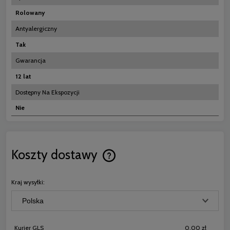
Rolowany
Antyalergiczny
Tak
Gwarancja
12 lat
Dostępny Na Ekspozycji
Nie
Koszty dostawy
Cena nie zawiera ewentualnych koszt
płatności
Kraj wysyłki:
Kurier GLS
0,00 zł