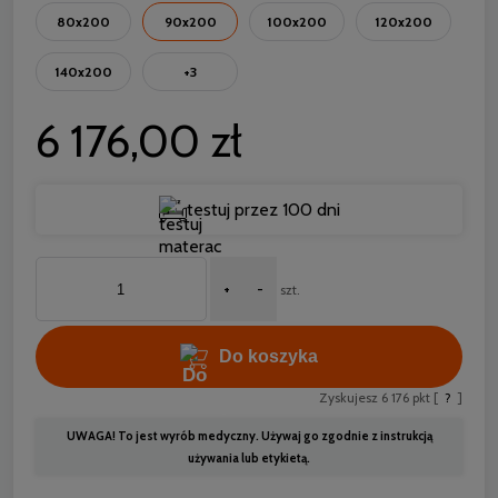
80x200
90x200
100x200
120x200
140x200
+3
6 176,00 zł
testuj przez 100 dni
+
-
szt.
Do koszyka
Zyskujesz
6 176
pkt [
?
]
UWAGA! To jest wyrób medyczny. Używaj go zgodnie z instrukcją
używania lub etykietą.