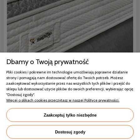
Dbamy o Twoją prywatność
Pliki cookies i pokrewne im technologie umożliwiają poprawne działanie
strony i pomagają nam dostosować ofertę do Twoich potrzeb. Możesz
zaakceptować wykorzystanie przez nas wszystkich tych plików i przejść do
Rdzeń materaca składa się z pianek, a
sklepu lub dostosować użycie plików do swoich preferencji, wybierając opcję
"Dostosuj zgody".
dopełnieniem jest pokrowiec -
Więcej o plikach cookies przeczytasz w naszej Polityce prywatności.
poznajcie jego właściwości
Zaakceptuj tylko niezbędne
Pokrowiec gwarantuje atrakcyjny wygląd materaca
Magnigel dual 12 Magniflex. Luksusowe pikowane
krawędzie ułatwiają wstawanie z wysokiej
Dostosuj zgody
powierzchni.
Pokrowiec materaca Armonia Memoform