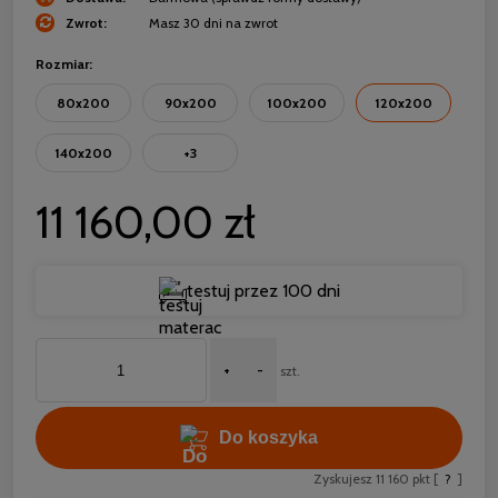
Zwrot:
Masz 30 dni na zwrot
Rozmiar:
80x200
90x200
100x200
120x200
140x200
+3
11 160,00 zł
testuj przez 100 dni
+
-
szt.
Do koszyka
Zyskujesz
11 160
pkt [
?
]