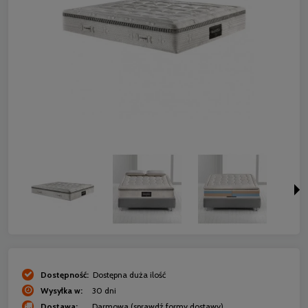
Dostępność:
Dostępna duża ilość
Wysyłka w:
30 dni
Dostawa:
Darmowa
(sprawdź formy dostawy)