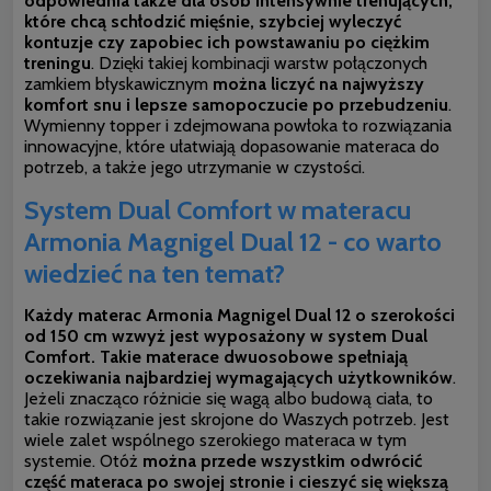
odpowiednia także dla osób intensywnie trenujących,
które chcą schłodzić mięśnie, szybciej wyleczyć
kontuzje czy zapobiec ich powstawaniu po ciężkim
treningu
. Dzięki takiej kombinacji warstw połączonych
zamkiem błyskawicznym
można liczyć na najwyższy
komfort snu i lepsze samopoczucie po przebudzeniu
.
Wymienny topper i zdejmowana powłoka to rozwiązania
innowacyjne, które ułatwiają dopasowanie materaca do
potrzeb, a także jego utrzymanie w czystości.
System Dual Comfort w materacu
Armonia Magnigel Dual 12 - co warto
wiedzieć na ten temat?
Każdy materac Armonia Magnigel Dual 12 o szerokości
od 150 cm wzwyż jest wyposażony w system Dual
Comfort. Takie materace dwuosobowe spełniają
oczekiwania najbardziej wymagających użytkowników
.
Jeżeli znacząco różnicie się wagą albo budową ciała, to
takie rozwiązanie jest skrojone do Waszych potrzeb. Jest
wiele zalet wspólnego szerokiego materaca w tym
systemie. Otóż
można przede wszystkim odwrócić
część materaca po swojej stronie i cieszyć się większą