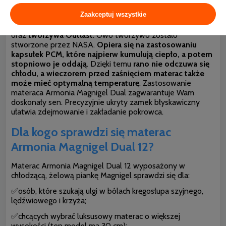
Dual 12 w wersji Dual Comfort, ale i klasycznej poprawia
Zaakceptuj wszystkie
walory użytkowe
. Gwarantuje unikalny komfort
odpoczynku wynikający z wykonania powłoki z wiskozy
oraz
tworzywa Outlast
. Owo tworzywo zostało
stworzone przez NASA.
Opiera się na zastosowaniu
kapsułek PCM, które najpierw kumulują ciepło, a potem
stopniowo je oddają
. Dzięki temu
rano nie odczuwa się
chłodu, a wieczorem przed zaśnięciem materac także
może mieć optymalną temperaturę
. Zastosowanie
materaca Armonia Magnigel Dual zagwarantuje Wam
doskonały sen. Precyzyjnie ukryty zamek błyskawiczny
ułatwia zdejmowanie i zakładanie pokrowca.
Dla kogo sprawdzi się materac
Armonia Magnigel Dual 12?
Materac Armonia Magnigel Dual 12 wyposażony w
chłodzącą, żelową piankę Magnigel sprawdzi się dla:
✅osób, które szukają ulgi w bólach kręgosłupa szyjnego,
lędźwiowego i krzyża;
✅chcących wybrać luksusowy materac o większej
wysokości (ten model ma 30 cm);