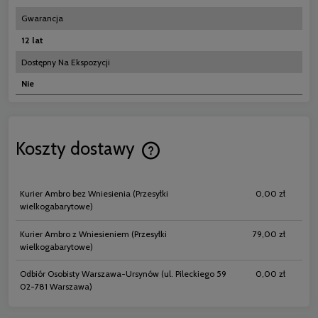
Gwarancja
12 lat
Dostępny Na Ekspozycji
Nie
Koszty dostawy
Cena nie zawiera ewentualnych koszt
płatności
Kurier Ambro bez Wniesienia
(Przesyłki
0,00 zł
wielkogabarytowe)
Kurier Ambro z Wniesieniem
(Przesyłki
79,00 zł
wielkogabarytowe)
Odbiór Osobisty Warszawa-Ursynów
(ul. Pileckiego 59
0,00 zł
02-781 Warszawa)