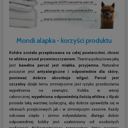
Mondi alapka - korzyści produktu
Kołdra została przepikowana na całej powierzchni, chroni
to włókna przed przemieszczaniem.
Tkanina pokryciowa jaką
jest
bawełna percal jest miękka, przyjemna.
Naturalne
poszycie jest
antyalergiczne i odpowiednie dla skóry,
ponieważ dobrze absorbuje wilgoć.
Percal jest
szczelny
dzięki temu zmniejszone jest ryzyko przedostania
wypełnienia na zewnątrz. Kołdra w wersji
całorocznej,
wypełniona odpowiednią ilością włókna
z Alpaki
posiada taką warstwę izolacyjną, aby dobrze sprawdziła się w
okresach przejściowych jak i w zimniejszym sezonie. Każdy
odczuwa ciepło i zimno indywidulanie, dlatego dobór
odpowiedniej kołdry jest uzależniony od osobistych
preferencji. Najkorzystniejsza temperatura, która powinna