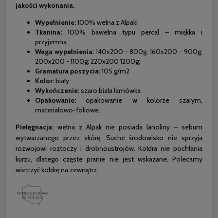
jakości wykonania.
Wypełnienie:
100% wełna z Alpaki
Tkanina:
100% bawełna typu percal – miękka i
przyjemna
Waga wypełnienia:
140x200 - 800g; 160x200 - 900g;
200x200 - 1100g; 220x200 1200g;
Gramatura poszycia:
105 g/m2
Kolor:
biały
Wykończenie:
szaro biała lamówka
Opakowanie:
opakowanie w kolorze szarym,
materiałowo-foliowe.
Pielęgnacja:
wełna z Alpak nie posiada lanoliny – sebum
wytwarzanego przez skórę. Suche środowisko nie sprzyja
rozwojowi roztoczy i drobnoustrojów. Kołdra nie pochłania
kurzu, dlatego częste pranie nie jest wskazane. Polecamy
wietrzyć kołdrę na zewnątrz.