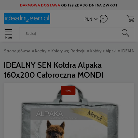
DARMOWA DOSTAWA
OD
199 ZŁ //
30 DNI NA ZWROT
Menu
Strona główna
»
Kołdry
»
Kołdry wg. Rodzaju
»
Kołdry z Alpaki
»
IDEALNY 
IDEALNY SEN Kołdra Alpaka
160x200 Całoroczna MONDI
-10%