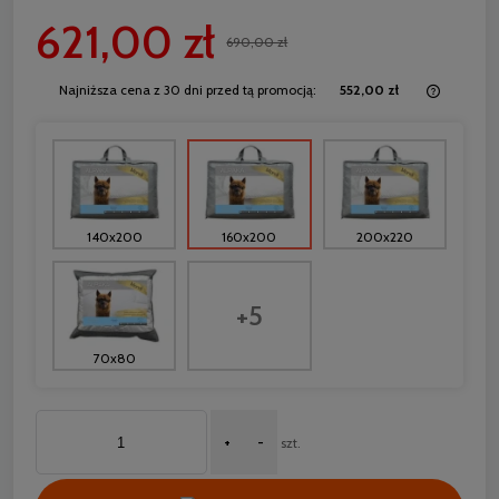
621,00 zł
690,00 zł
Najniższa cena z 30 dni przed tą promocją:
552,00 zł
Jeżeli 
30 dni,
momentu
sprzeda
140x200
160x200
200x220
+5
70x80
+
-
szt.