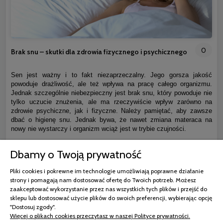
0
Brak snu – skutki dla zdrowia fizycznego i psychicznego
Sen jest ważny i to fakt niezaprzeczalny. Jego gorsza jakość
powoduje drażliwość, ale też wpływa na pracę całego organizmu.
Jednak szczególnie niebezpieczny jest brak snu, który powoduje nie
tylko uczucie znużenia, ale ma rzeczywiście wpływ zarówno na
zdrowie psychiczne, jak i fizyczne. Należy pamiętać, aby zawsze
dbać o higienę snu. Jednak bywa, że nawet zmiana materaca na
nowy nie wystarczy i organizm wciąż jest w trybie czujności.
Dbamy o Twoją prywatność
czytaj całość »
Pliki cookies i pokrewne im technologie umożliwiają poprawne działanie
strony i pomagają nam dostosować ofertę do Twoich potrzeb. Możesz
zaakceptować wykorzystanie przez nas wszystkich tych plików i przejść do
sklepu lub dostosować użycie plików do swoich preferencji, wybierając opcję
"Dostosuj zgody".
Więcej o plikach cookies przeczytasz w naszej Polityce prywatności.