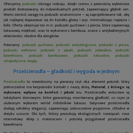
Oferujemy
poduszki
różnego rodzaju, dzięki czemu z pewnością wybierzesz
produkt dostosowany do indywidualnych potrzeb, zapewniający głęboki sen.
Warto zwrócić uwagę na poduszki anatomiczne – są zaprojektowane tak, aby
jak najlepiej dopasować się do kształtu głowy i szyi, minimalizując napięcia i
bóle. Oferta obejmuje też m.in. poduszki puchowe i z pierza, które zapewniają
luksusową miękkość, oraz te wykonane z bambusa, znane z antybakteryjnych
właściwości, idealne dla alergików.
Polecamy:
poduszki puchowe
,
poduszki antyalergiczne
,
poduszki z pierza
,
poduszki wełniane
,
poduszki z alpaki
,
poduszki jedwabne
,
poduszki
bawełniane
,
poduszki bambusowe
,
poduszki naturalne
,
poduszki
ortopedyczne
,
wsypy
.
Prześcieradła – gładkość i wygoda w jednym
Prześcieradła
to niewidoczny na pierwszy rzut oka element pościeli, który
jednocześnie ma bezpośredni kontakt z naszą skórą.
Materiał, z którego są
wykonane, wpływa na komfort i jakość
snu. Prześcieradła welurowe są
tekstyliami domowymi, które gwarantują niezrównaną gładkość, co czyni je
ulubionym wyborem wśród miłośników luksusu. Satynowe prześcieradła
dodają odrobiny elegancji, zapewniając jednocześnie przyjemne, chłodne w
dotyku uczucie. Dla tych, którzy poszukują ekologicznych rozwiązań, nasz
internetowy sklep z materacami i pościelą przygotował prześcieradła
bawełniane.