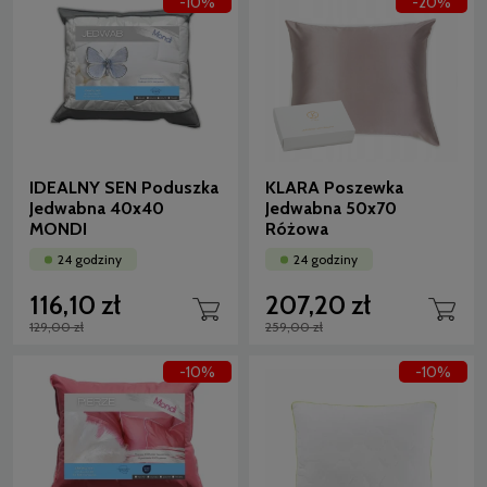
-10%
-20%
IDEALNY SEN Poduszka
KLARA Poszewka
Jedwabna 40x40
Jedwabna 50x70
MONDI
Różowa
24 godziny
24 godziny
116,10 zł
207,20 zł
129,00 zł
259,00 zł
-10%
-10%