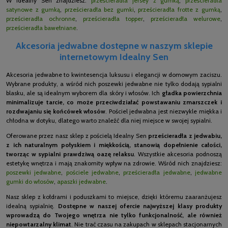
W Idealny Sen znajdziesz:
prześcieradła jersey z gumką
,
prześcieradła
satynowe z gumką
,
prześcieradła bez gumki
,
prześcieradła frotte z gumką
,
prześcieradła ochronne
,
prześcieradła topper
,
prześcieradła welurowe
,
prześcieradła bawełniane
.
Akcesoria jedwabne dostępne w naszym sklepie
internetowym Idealny Sen
Akcesoria jedwabne to kwintesencja luksusu i elegancji w domowym zaciszu.
Wybrane produkty, a wśród nich poszewki jedwabne nie tylko dodają sypialni
blasku, ale są idealnym wyborem dla skóry i włosów. Ich
gładka powierzchnia
minimalizuje tarcie, co może przeciwdziałać powstawaniu zmarszczek i
rozdwajaniu się końcówek włosów
. Pościel jedwabna jest niezwykle miękka i
chłodna w dotyku, dlatego warto znaleźć dla niej miejsce w swojej sypialni.
Oferowane przez nasz sklep z pościelą Idealny Sen
prześcieradła z jedwabiu,
z ich naturalnym połyskiem i miękkością, stanowią dopełnienie całości,
tworząc w sypialni prawdziwą oazę relaksu
. Wszystkie akcesoria podnoszą
estetykę wnętrza i mają znakomity wpływ na zdrowie. Wśród nich znajdziesz:
poszewki jedwabne
,
pościele jedwabne
,
prześcieradła jedwabne
,
jedwabne
gumki do włosów
,
apaszki jedwabne
.
Nasz sklep z kołdrami i poduszkami to miejsce, dzięki któremu zaaranżujesz
idealną sypialnię.
Dostępne w naszej ofercie najwyższej klasy produkty
wprowadzą do Twojego wnętrza nie tylko funkcjonalność, ale również
niepowtarzalny klimat
. Nie trać czasu na zakupach w sklepach stacjonarnych