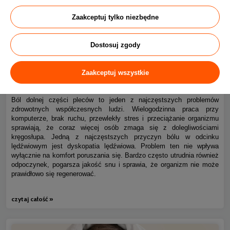
Zaakceptuj tylko niezbędne
Dostosuj zgody
Ból kręgosłupa piersiowego i dyskopatia lędźwiowa – jak
0
Zaakceptuj wszystkie
spać bez bólu?
Ból dolnej części pleców to jeden z najczęstszych problemów
zdrowotnych współczesnych ludzi. Wielogodzinna praca przy
komputerze, brak ruchu, przewlekły stres i przeciążanie organizmu
sprawiają, że coraz więcej osób zmaga się z dolegliwościami
kręgosłupa. Jedną z najczęstszych przyczyn bólu w odcinku
lędźwiowym jest dyskopatia lędźwiowa. Problem ten nie wpływa
wyłącznie na komfort poruszania się. Bardzo często utrudnia również
odpoczynek, pogarsza jakość snu i sprawia, że organizm nie może
prawidłowo się regenerować.
czytaj całość »