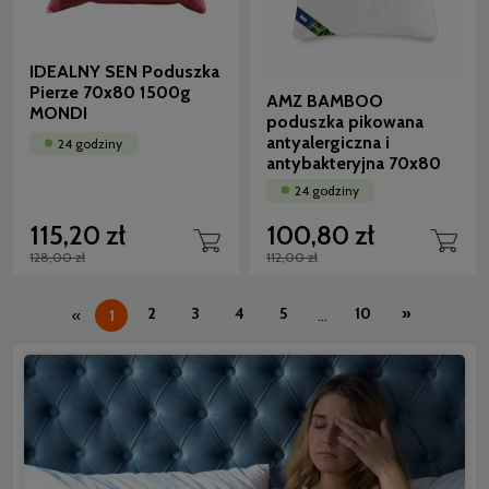
IDEALNY SEN Poduszka
Pierze 70x80 1500g
AMZ BAMBOO
MONDI
poduszka pikowana
antyalergiczna i
24 godziny
antybakteryjna 70x80
24 godziny
115,20 zł
100,80 zł
128,00 zł
112,00 zł
2
3
4
5
10
»
«
1
...