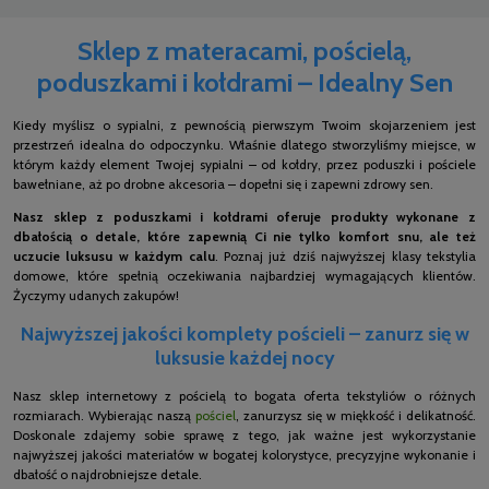
Sklep z materacami, pościelą,
poduszkami i kołdrami – Idealny Sen
Kiedy myślisz o sypialni, z pewnością pierwszym Twoim skojarzeniem jest
przestrzeń idealna do odpoczynku. Właśnie dlatego stworzyliśmy miejsce, w
którym każdy element Twojej sypialni – od kołdry, przez poduszki i pościele
bawełniane, aż po drobne akcesoria – dopełni się i zapewni zdrowy sen.
Nasz sklep z poduszkami i kołdrami oferuje produkty wykonane z
dbałością o detale, które zapewnią Ci nie tylko komfort snu, ale też
uczucie luksusu w każdym calu
. Poznaj już dziś najwyższej klasy tekstylia
domowe, które spełnią oczekiwania najbardziej wymagających klientów.
Życzymy udanych zakupów!
Najwyższej jakości komplety pościeli – zanurz się w
luksusie każdej nocy
Nasz sklep internetowy z pościelą to bogata oferta tekstyliów o różnych
rozmiarach. Wybierając naszą
pościel
, zanurzysz się w miękkość i delikatność.
Doskonale zdajemy sobie sprawę z tego, jak ważne jest wykorzystanie
najwyższej jakości materiałów w bogatej kolorystyce, precyzyjne wykonanie i
dbałość o najdrobniejsze detale.