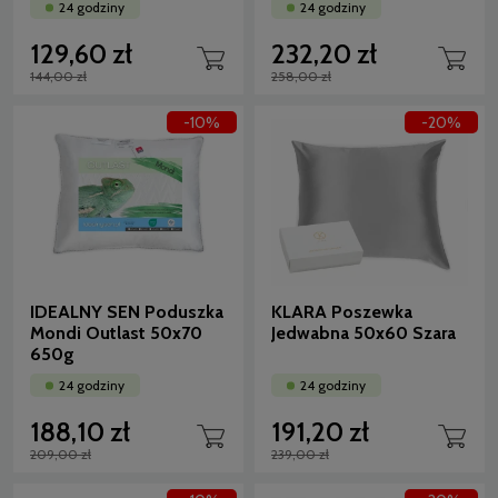
24 godziny
24 godziny
129,60 zł
232,20 zł
144,00 zł
258,00 zł
-10%
-20%
IDEALNY SEN Poduszka
KLARA Poszewka
Mondi Outlast 50x70
Jedwabna 50x60 Szara
650g
24 godziny
24 godziny
188,10 zł
191,20 zł
209,00 zł
239,00 zł