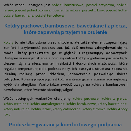
Wśród modeli dostępna jest
pościel bambusowa
,
pościel satynowa
,
pościel
jersey
,
pościel jednokolorowa
,
pościel flanelowa
,
pościel z kory
,
pościel frotte
,
pościel bawełniana
,
pościel tencelowa
.
Kołdry puchowe, bambusowe, bawełniane i z pierza,
które zapewnią przyjemne otulenie
Kołdry
to nie tylko osłona przed chłodem, ale także element zapewniający
komfort i przyjemność podczas snu.
Już dziś możesz zdecydować się na
model, który przekształci go w głęboki i regenerujący odpoczynek
.
Dostępne w naszym sklepie z pościelą online kołdry wypełnione puchem bądź
pierzem słyną z niesamowitej miękkości i doskonałych właściwości, które
regulują temperaturę ciała podczas nocy. Ich
puszysta struktura zapewnia
idealną izolację przed chłodem, jednocześnie pozwalając skórze
oddychać
. Kolejną propozycją jest kołdra antyalergiczna, stanowiąca najlepszy
wybór dla alergików. Warto także zwrócić uwagę na kołdry z bambusowe i
bawełniane, które świetnie absorbują wilgoć.
Wśród dostępnych wariantów oferujemy
kołdry puchowe
,
kołdry z pierza
,
kołdry wełniane
,
kołdry antyalergiczne
,
kołdry bambusowe
,
kołdry bawełniane
,
kołdry naturalne
,
kołdry letnie
,
kołdry całoroczne
,
kołdry zimowe
,
kołdry 4 pory
roku
.
Poduszki – gwarancja komfortowego podparcia