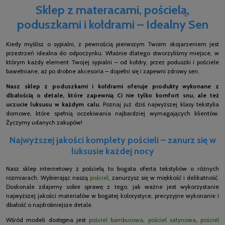
Sklep z materacami, pościelą,
poduszkami i kołdrami – Idealny Sen
Kiedy myślisz o sypialni, z pewnością pierwszym Twoim skojarzeniem jest
przestrzeń idealna do odpoczynku. Właśnie dlatego stworzyliśmy miejsce, w
którym każdy element Twojej sypialni – od kołdry, przez poduszki i pościele
bawełniane, aż po drobne akcesoria – dopełni się i zapewni zdrowy sen.
Nasz sklep z poduszkami i kołdrami oferuje produkty wykonane z
dbałością o detale, które zapewnią Ci nie tylko komfort snu, ale też
uczucie luksusu w każdym calu
. Poznaj już dziś najwyższej klasy tekstylia
domowe, które spełnią oczekiwania najbardziej wymagających klientów.
Życzymy udanych zakupów!
Najwyższej jakości komplety pościeli – zanurz się w
luksusie każdej nocy
Nasz sklep internetowy z pościelą to bogata oferta tekstyliów o różnych
rozmiarach. Wybierając naszą
pościel
, zanurzysz się w miękkość i delikatność.
Doskonale zdajemy sobie sprawę z tego, jak ważne jest wykorzystanie
najwyższej jakości materiałów w bogatej kolorystyce, precyzyjne wykonanie i
dbałość o najdrobniejsze detale.
Wśród modeli dostępna jest
pościel bambusowa
,
pościel satynowa
,
pościel