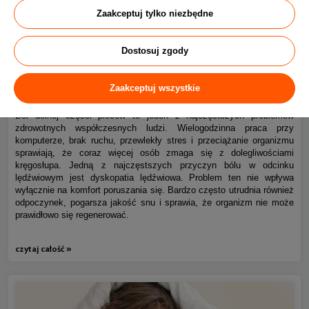
Zaakceptuj tylko niezbędne
Dostosuj zgody
Ból kręgosłupa piersiowego i dyskopatia lędźwiowa – jak
0
spać bez bólu?
Zaakceptuj wszystkie
Ból dolnej części pleców to jeden z najczęstszych problemów
zdrowotnych współczesnych ludzi. Wielogodzinna praca przy
komputerze, brak ruchu, przewlekły stres i przeciążanie organizmu
sprawiają, że coraz więcej osób zmaga się z dolegliwościami
kręgosłupa. Jedną z najczęstszych przyczyn bólu w odcinku
lędźwiowym jest dyskopatia lędźwiowa. Problem ten nie wpływa
wyłącznie na komfort poruszania się. Bardzo często utrudnia również
odpoczynek, pogarsza jakość snu i sprawia, że organizm nie może
prawidłowo się regenerować.
czytaj całość »