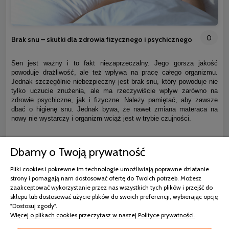
0
Brak snu – skutki dla zdrowia fizycznego i psychicznego
Sen jest ważny i to fakt niezaprzeczalny. Jego gorsza jakość
powoduje drażliwość, ale też wpływa na pracę całego organizmu.
Jednak szczególnie niebezpieczny jest brak snu, który powoduje nie
tylko uczucie znużenia, ale ma rzeczywiście wpływ zarówno na
zdrowie psychiczne, jak i fizyczne. Należy pamiętać, aby zawsze
dbać o higienę snu. Jednak bywa, że nawet zmiana materaca na
nowy nie wystarczy i organizm wciąż jest w trybie czujności.
czytaj całość »
Dbamy o Twoją prywatność
Pliki cookies i pokrewne im technologie umożliwiają poprawne działanie
strony i pomagają nam dostosować ofertę do Twoich potrzeb. Możesz
zaakceptować wykorzystanie przez nas wszystkich tych plików i przejść do
sklepu lub dostosować użycie plików do swoich preferencji, wybierając opcję
"Dostosuj zgody".
Więcej o plikach cookies przeczytasz w naszej Polityce prywatności.