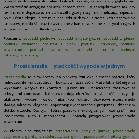
produkt dostosowany do indywidualnych potrzeb, zapewniający głęboki sen.
Warto zwrócić uwagę na poduszki anatomiczne – są zaprojektowane tak, aby
jak najlepiej dopasować się do kształtu głowy i szyi, minimalizując napięcia i
bóle. Oferta obejmuje też m.in. poduszki puchowe i z pierza, które zapewniają
luksusową miękkość, oraz te wykonane z bambusa, znane z antybakteryjnych
właściwości, idealne dla alergików.
Polecamy:
poduszki puchowe
,
poduszki antyalergiczne
,
poduszki z pierza
,
poduszki wełniane
,
poduszki z alpaki
,
poduszki jedwabne
,
poduszki
bawełniane
,
poduszki bambusowe
,
poduszki naturalne
,
poduszki
ortopedyczne
,
wsypy
.
Prześcieradła – gładkość i wygoda w jednym
Prześcieradła
to niewidoczny na pierwszy rzut oka element pościeli, który
jednocześnie ma bezpośredni kontakt z naszą skórą.
Materiał, z którego są
wykonane, wpływa na komfort i jakość
snu. Prześcieradła welurowe są
tekstyliami domowymi, które gwarantują niezrównaną gładkość, co czyni je
ulubionym wyborem wśród miłośników luksusu. Satynowe prześcieradła
dodają odrobiny elegancji, zapewniając jednocześnie przyjemne, chłodne w
dotyku uczucie. Dla tych, którzy poszukują ekologicznych rozwiązań, nasz
internetowy sklep z materacami i pościelą przygotował prześcieradła
bawełniane.
W Idealny Sen znajdziesz:
prześcieradła jersey z gumką
,
prześcieradła
satynowe z gumką
,
prześcieradła bez gumki
,
prześcieradła frotte z gumką
,