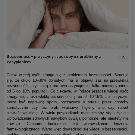
Bezsenność – przyczyny i sposoby na problemy z
0
zasypianiem
Coraz więcej osób zmaga się z problemem bezsenności. Szacuje
się, że około 10–30% dorosłych ma jej objawy, zaś na przewlekłą
bezsenność, czyli taką która trwa przynajmniej kilka miesięcy cierpi
od 6 do 10% populacji. Co ciekawe, w Polsce jeszcze więcej osób
zmaga się z przewlekłą bezsennością, bo aż 10-15%. Jej przyczyn
może być naprawdę sporo, począwszy o stresu, przez choroby
somatyczne czy też brak właściwej higieny snu czy nawet
niewłaściwą dietę. W wielu przypadkach małe zmiany stylu życia i
wprowadzenie zdrowych nawyków bywają pomocne, ale niestety nie
zawsze. Czasami konieczne jest wprowadzenie leczenia
farmakologicznego. Warto więc dowiedzieć się więcej o bezsenności,
problemach z zasypianie i sposobach radzenia sobie z nimi.