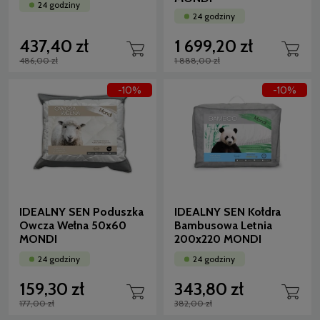
24 godziny
24 godziny
437,40 zł
1 699,20 zł
486,00 zł
1 888,00 zł
-10%
-10%
IDEALNY SEN Poduszka
IDEALNY SEN Kołdra
Owcza Wełna 50x60
Bambusowa Letnia
MONDI
200x220 MONDI
24 godziny
24 godziny
159,30 zł
343,80 zł
177,00 zł
382,00 zł