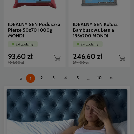
IDEALNY SEN Poduszka
IDEALNY SEN Kołdra
Pierze 50x70 1000g
Bambusowa Letnia
MONDI
135x200 MONDI
24 godziny
24 godziny
93,60 zł
246,60 zł
104,00 zł
274,00 zł
2
3
4
5
10
»
«
1
...