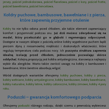
jersey
,
pościel jednokolorowa
,
pościel flanelowa
,
pościel z kory
,
pościel frotte
,
pościel bawełniana
,
pościel tencelowa
.
Kołdry puchowe, bambusowe, bawełniane i z pierza,
które zapewnią przyjemne otulenie
Kołdry
to nie tylko osłona przed chłodem, ale także element zapewniający
komfort i przyjemność podczas snu.
Już dziś możesz zdecydować się na
model, który przekształci go w głęboki i regenerujący odpoczynek
.
Dostępne w naszym sklepie z pościelą online kołdry wypełnione puchem bądź
pierzem słyną z niesamowitej miękkości i doskonałych właściwości, które
regulują temperaturę ciała podczas nocy. Ich
puszysta struktura zapewnia
idealną izolację przed chłodem, jednocześnie pozwalając skórze
oddychać
. Kolejną propozycją jest kołdra antyalergiczna, stanowiąca najlepszy
wybór dla alergików. Warto także zwrócić uwagę na kołdry z bambusowe i
bawełniane, które świetnie absorbują wilgoć.
Wśród dostępnych wariantów oferujemy
kołdry puchowe
,
kołdry z pierza
,
kołdry wełniane
,
kołdry antyalergiczne
,
kołdry bambusowe
,
kołdry bawełniane
,
kołdry naturalne
,
kołdry letnie
,
kołdry całoroczne
,
kołdry zimowe
,
kołdry 4 pory
roku
.
Poduszki – gwarancja komfortowego podparcia
Oferujemy
poduszki
różnego rodzaju, dzięki czemu z pewnością wybierzesz