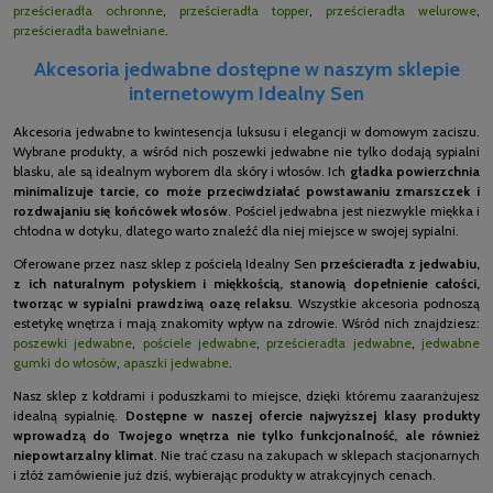
prześcieradła ochronne
,
prześcieradła topper
,
prześcieradła welurowe
,
prześcieradła bawełniane
.
Akcesoria jedwabne dostępne w naszym sklepie
internetowym Idealny Sen
Akcesoria jedwabne to kwintesencja luksusu i elegancji w domowym zaciszu.
Wybrane produkty, a wśród nich poszewki jedwabne nie tylko dodają sypialni
blasku, ale są idealnym wyborem dla skóry i włosów. Ich
gładka powierzchnia
minimalizuje tarcie, co może przeciwdziałać powstawaniu zmarszczek i
rozdwajaniu się końcówek włosów
. Pościel jedwabna jest niezwykle miękka i
chłodna w dotyku, dlatego warto znaleźć dla niej miejsce w swojej sypialni.
Oferowane przez nasz sklep z pościelą Idealny Sen
prześcieradła z jedwabiu,
z ich naturalnym połyskiem i miękkością, stanowią dopełnienie całości,
tworząc w sypialni prawdziwą oazę relaksu
. Wszystkie akcesoria podnoszą
estetykę wnętrza i mają znakomity wpływ na zdrowie. Wśród nich znajdziesz:
poszewki jedwabne
,
pościele jedwabne
,
prześcieradła jedwabne
,
jedwabne
gumki do włosów
,
apaszki jedwabne
.
Nasz sklep z kołdrami i poduszkami to miejsce, dzięki któremu zaaranżujesz
idealną sypialnię.
Dostępne w naszej ofercie najwyższej klasy produkty
wprowadzą do Twojego wnętrza nie tylko funkcjonalność, ale również
niepowtarzalny klimat
. Nie trać czasu na zakupach w sklepach stacjonarnych
i złóż zamówienie już dziś, wybierając produkty w atrakcyjnych cenach.