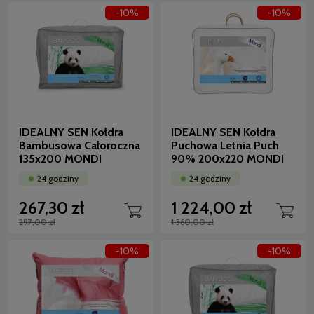
-10%
-10%
IDEALNY SEN Kołdra
IDEALNY SEN Kołdra
Bambusowa Całoroczna
Puchowa Letnia Puch
135x200 MONDI
90% 200x220 MONDI
24 godziny
24 godziny
267,30 zł
1 224,00 zł
297,00 zł
1 360,00 zł
-10%
-10%