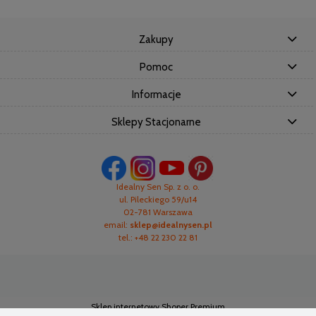
Zakupy
Pomoc
Informacje
Sklepy Stacjonarne
Idealny Sen Sp. z o. o.
ul. Pileckiego 59/u14
02-781 Warszawa
email:
sklep@idealnysen.pl
tel.: +48 22 230 22 81
Sklep internetowy Shoper Premium