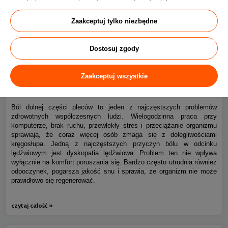
Zaakceptuj tylko niezbędne
Dostosuj zgody
Ból kręgosłupa piersiowego i dyskopatia lędźwiowa – jak
Zaakceptuj wszystkie
0
spać bez bólu?
Ból dolnej części pleców to jeden z najczęstszych problemów
zdrowotnych współczesnych ludzi. Wielogodzinna praca przy
komputerze, brak ruchu, przewlekły stres i przeciążanie organizmu
sprawiają, że coraz więcej osób zmaga się z dolegliwościami
kręgosłupa. Jedną z najczęstszych przyczyn bólu w odcinku
lędźwiowym jest dyskopatia lędźwiowa. Problem ten nie wpływa
wyłącznie na komfort poruszania się. Bardzo często utrudnia również
odpoczynek, pogarsza jakość snu i sprawia, że organizm nie może
prawidłowo się regenerować.
czytaj całość »