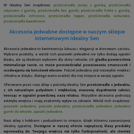
W Idealny Sen znajdziesz:
prześcieradła jersey z gumką
,
prześcieradła
satynowe z gumką
,
prześcieradła bez gumki
,
prześcieradła frotte z gumką
,
prześcieradła ochronne
,
prześcieradła topper
,
prześcieradła welurowe
,
prześcieradła bawełniane
.
Akcesoria jedwabne dostępne w naszym sklepie
internetowym Idealny Sen
Akcesoria jedwabne to kwintesencja luksusu i elegancji w domowym zaciszu.
Wybrane produkty, a wśród nich poszewki jedwabne nie tylko dodają sypialni
blasku, ale są idealnym wyborem dla skóry i włosów. Ich
gładka powierzchnia
minimalizuje tarcie, co może przeciwdziałać powstawaniu zmarszczek i
rozdwajaniu się końcówek włosów
. Pościel jedwabna jest niezwykle miękka i
chłodna w dotyku, dlatego warto znaleźć dla niej miejsce w swojej sypialni.
Oferowane przez nasz sklep z pościelą Idealny Sen
prześcieradła z jedwabiu,
z ich naturalnym połyskiem i miękkością, stanowią dopełnienie całości,
tworząc w sypialni prawdziwą oazę relaksu
. Wszystkie akcesoria podnoszą
estetykę wnętrza i mają znakomity wpływ na zdrowie. Wśród nich znajdziesz:
poszewki jedwabne
,
pościele jedwabne
,
prześcieradła jedwabne
,
jedwabne
gumki do włosów
,
apaszki jedwabne
.
Nasz sklep z kołdrami i poduszkami to miejsce, dzięki któremu zaaranżujesz
idealną sypialnię.
Dostępne w naszej ofercie najwyższej klasy produkty
wprowadzą do Twojego wnętrza nie tylko funkcjonalność, ale również