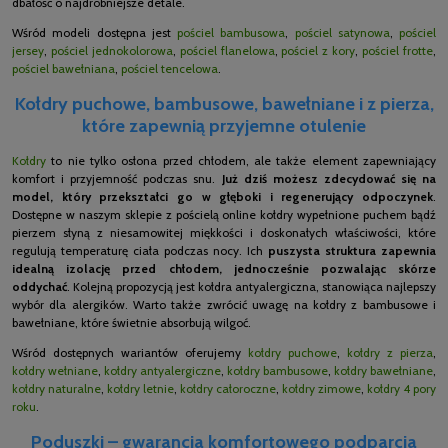
dbałość o najdrobniejsze detale.
Wśród modeli dostępna jest
pościel bambusowa
,
pościel satynowa
,
pościel
jersey
,
pościel jednokolorowa
,
pościel flanelowa
,
pościel z kory
,
pościel frotte
,
pościel bawełniana
,
pościel tencelowa
.
Kołdry puchowe, bambusowe, bawełniane i z pierza,
które zapewnią przyjemne otulenie
Kołdry
to nie tylko osłona przed chłodem, ale także element zapewniający
komfort i przyjemność podczas snu.
Już dziś możesz zdecydować się na
model, który przekształci go w głęboki i regenerujący odpoczynek
.
Dostępne w naszym sklepie z pościelą online kołdry wypełnione puchem bądź
pierzem słyną z niesamowitej miękkości i doskonałych właściwości, które
regulują temperaturę ciała podczas nocy. Ich
puszysta struktura zapewnia
idealną izolację przed chłodem, jednocześnie pozwalając skórze
oddychać
. Kolejną propozycją jest kołdra antyalergiczna, stanowiąca najlepszy
wybór dla alergików. Warto także zwrócić uwagę na kołdry z bambusowe i
bawełniane, które świetnie absorbują wilgoć.
Wśród dostępnych wariantów oferujemy
kołdry puchowe
,
kołdry z pierza
,
kołdry wełniane
,
kołdry antyalergiczne
,
kołdry bambusowe
,
kołdry bawełniane
,
kołdry naturalne
,
kołdry letnie
,
kołdry całoroczne
,
kołdry zimowe
,
kołdry 4 pory
roku
.
Poduszki – gwarancja komfortowego podparcia