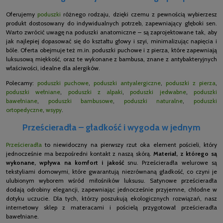
Oferujemy
poduszki
różnego rodzaju, dzięki czemu z pewnością wybierzesz
produkt dostosowany do indywidualnych potrzeb, zapewniający głęboki sen.
Warto zwrócić uwagę na poduszki anatomiczne – są zaprojektowane tak, aby
jak najlepiej dopasować się do kształtu głowy i szyi, minimalizując napięcia i
bóle. Oferta obejmuje też m.in. poduszki puchowe i z pierza, które zapewniają
luksusową miękkość, oraz te wykonane z bambusa, znane z antybakteryjnych
właściwości, idealne dla alergików.
Polecamy:
poduszki puchowe
,
poduszki antyalergiczne
,
poduszki z pierza
,
poduszki wełniane
,
poduszki z alpaki
,
poduszki jedwabne
,
poduszki
bawełniane
,
poduszki bambusowe
,
poduszki naturalne
,
poduszki
ortopedyczne
,
wsypy
.
Prześcieradła – gładkość i wygoda w jednym
Prześcieradła
to niewidoczny na pierwszy rzut oka element pościeli, który
jednocześnie ma bezpośredni kontakt z naszą skórą.
Materiał, z którego są
wykonane, wpływa na komfort i jakość
snu. Prześcieradła welurowe są
tekstyliami domowymi, które gwarantują niezrównaną gładkość, co czyni je
ulubionym wyborem wśród miłośników luksusu. Satynowe prześcieradła
dodają odrobiny elegancji, zapewniając jednocześnie przyjemne, chłodne w
dotyku uczucie. Dla tych, którzy poszukują ekologicznych rozwiązań, nasz
internetowy sklep z materacami i pościelą przygotował prześcieradła
bawełniane.