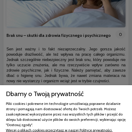
0
Brak snu – skutki dla zdrowia fizycznego i psychicznego
Sen jest ważny i to fakt niezaprzeczalny. Jego gorsza jakość
powoduje drażliwość, ale też wpływa na pracę całego organizmu.
Jednak szczególnie niebezpieczny jest brak snu, który powoduje nie
tylko uczucie znużenia, ale ma rzeczywiście wpływ zarówno na
zdrowie psychiczne, jak i fizyczne. Należy pamiętać, aby zawsze
dbać o higienę snu. Jednak bywa, że nawet zmiana materaca na
nowy nie wystarczy i organizm wciąż jest w trybie czujności.
Dbamy o Twoją prywatność
czytaj całość »
Pliki cookies i pokrewne im technologie umożliwiają poprawne działanie
strony i pomagają nam dostosować ofertę do Twoich potrzeb. Możesz
zaakceptować wykorzystanie przez nas wszystkich tych plików i przejść do
sklepu lub dostosować użycie plików do swoich preferencji, wybierając opcję
"Dostosuj zgody".
Więcej o plikach cookies przeczytasz w naszej Polityce prywatności.