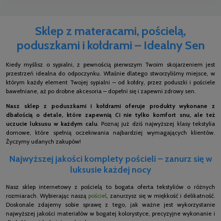
Sklep z materacami, pościelą,
poduszkami i kołdrami – Idealny Sen
Kiedy myślisz o sypialni, z pewnością pierwszym Twoim skojarzeniem jest
przestrzeń idealna do odpoczynku. Właśnie dlatego stworzyliśmy miejsce, w
którym każdy element Twojej sypialni – od kołdry, przez poduszki i pościele
bawełniane, aż po drobne akcesoria – dopełni się i zapewni zdrowy sen.
Nasz sklep z poduszkami i kołdrami oferuje produkty wykonane z
dbałością o detale, które zapewnią Ci nie tylko komfort snu, ale też
uczucie luksusu w każdym calu
. Poznaj już dziś najwyższej klasy tekstylia
domowe, które spełnią oczekiwania najbardziej wymagających klientów.
Życzymy udanych zakupów!
Najwyższej jakości komplety pościeli – zanurz się w
luksusie każdej nocy
Nasz sklep internetowy z pościelą to bogata oferta tekstyliów o różnych
rozmiarach. Wybierając naszą
pościel
, zanurzysz się w miękkość i delikatność.
Doskonale zdajemy sobie sprawę z tego, jak ważne jest wykorzystanie
najwyższej jakości materiałów w bogatej kolorystyce, precyzyjne wykonanie i