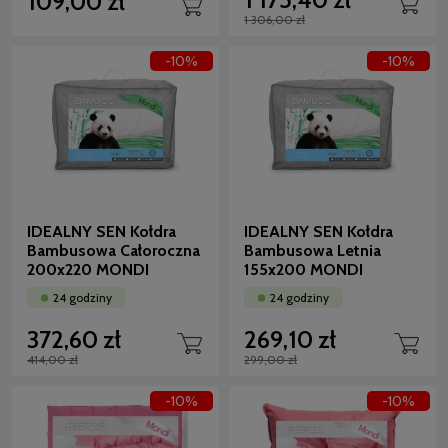
109,00 zł
1 306,00 zł
-10%
-10%
IDEALNY SEN Kołdra
IDEALNY SEN Kołdra
Bambusowa Całoroczna
Bambusowa Letnia
200x220 MONDI
155x200 MONDI
24 godziny
24 godziny
372,60 zł
269,10 zł
414,00 zł
299,00 zł
-10%
-10%