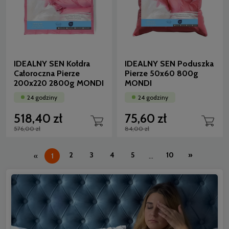
IDEALNY SEN Kołdra
IDEALNY SEN Poduszka
Całoroczna Pierze
Pierze 50x60 800g
200x220 2800g MONDI
MONDI
24 godziny
24 godziny
518,40 zł
75,60 zł
576,00 zł
84,00 zł
2
3
4
5
10
»
«
1
...