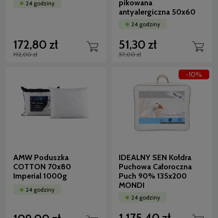
pikowana
24 godziny
antyalergiczna 50x60
24 godziny
172,80 zł
51,30 zł
192,00 zł
57,00 zł
-10%
AMW Poduszka
IDEALNY SEN Kołdra
COTTON 70x80
Puchowa Całoroczna
Imperial 1000g
Puch 90% 135x200
MONDI
24 godziny
24 godziny
1 175,40 zł