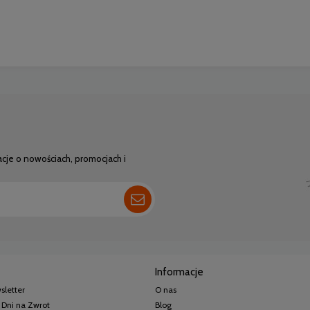
acje o nowościach, promocjach i
Informacje
sletter
O nas
 Dni na Zwrot
Blog