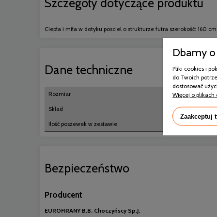
Szczegóły dotyczące produktu
Ciepła i miła w dotyku posciel o strukturze futra szerokość: 160 
Dbamy o 
Dane techniczne
Pliki cookies i 
do Twoich potrze
dostosować użyci
Rozmiar
Więcej o plikach 
Skład
Zaakceptuj 
Ilość poszewek w zestawie
Bezpieczeństwo
Producent
EUROFIRANY B.B. Choczyńscy Sp.J.