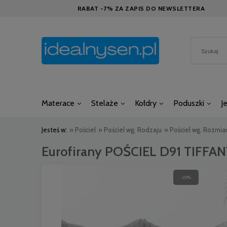
RABAT -7% ZA ZAPIS DO NEWSLETTERA
Materace
Stelaże
Kołdry
Poduszki
J
Jesteś w:
»
Pościel
»
Pościel wg. Rodzaju
»
Pościel wg. Rozmia
Eurofirany POŚCIEL D91 TIFFA
-20%