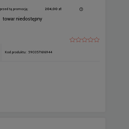
przed tą promocją:
204,00 zł
towar niedostępny
Jeżeli produkt jest sprzedawany krócej niż
30 dni, wyświetlana jest najniższa cena od
momentu, kiedy produkt pojawił się w
sprzedaży.
Kod produktu:
5903571616944