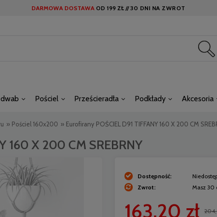
DARMOWA DOSTAWA
OD
199 ZŁ //
30 DNI NA ZWROT
edwab
Pościel
Prześcieradła
Podkłady
Akcesoria
ru
»
Pościel 160x200
»
Eurofirany POŚCIEL D91 TIFFANY 160 X 200 CM SRE
NY 160 X 200 CM SREBRNY
Dostępność:
Niedostę
Zwrot:
Masz 30 
163,20 zł
204,