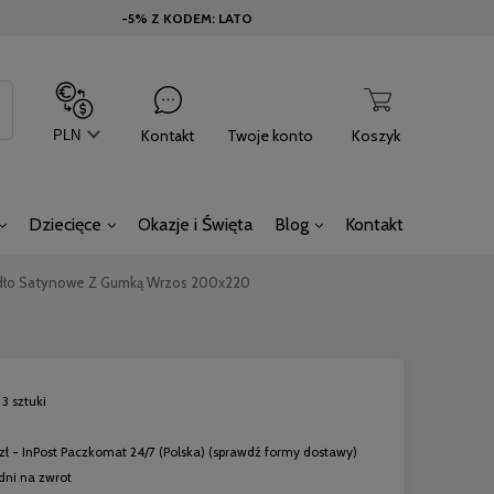
-5% Z KODEM: LATO
Kontakt
Twoje konto
Koszyk
Dziecięce
Okazje i Święta
Blog
Kontakt
dło Satynowe Z Gumką Wrzos 200x220
3 sztuki
zł
- InPost Paczkomat 24/7
(Polska)
(sprawdź formy dostawy)
dni na zwrot