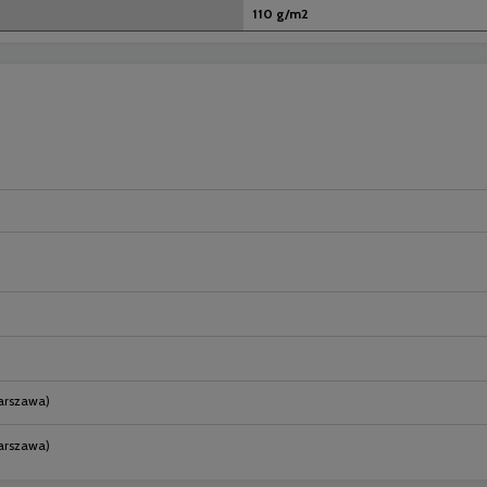
110 g/m2
nych kosztów
arszawa)
Warszawa)