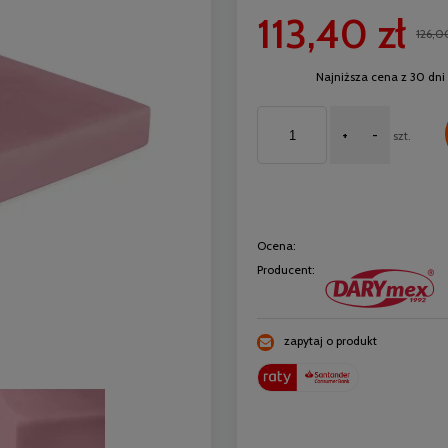
113,40 zł
126,0
Najniższa cena z 30 dni 
+
-
szt.
Ocena:
Producent:
zapytaj o produkt