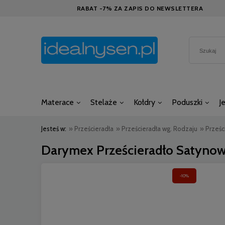
RABAT -7% ZA ZAPIS DO NEWSLETTERA
Materace
Stelaże
Kołdry
Poduszki
J
Jesteś w:
»
Prześcieradła
»
Prześcieradła wg. Rodzaju
»
Prześc
Darymex Prześcieradło Satyno
-10%