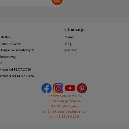
Informacje
sletter
O nas
 Dni na Zwrot
Blog
 z kuponów rabatowych
Kontakt
alnościowy
ia
klepu od 14.07.2026
watności od 14.07.2026
Idealny Sen Sp. z o. o.
ul. Pileckiego 59/u14
02-781 Warszawa
email:
sklep@idealnysen.pl
tel.: +48 22 230 22 81