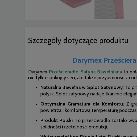
Szczegóły dotyczące produktu
Darymex Prześciera
Darymex
Prześcieradło Satyna Bawełniana
to poł
nie tylko spokojny sen, ale także przyjemność z co
Naturalna Bawełna w Splot Satynowy
: To p
połysk. Splot satynowy nadaje tkaninie elegan
Optymalna Gramatura dla Komfortu
: Z gr
powietrza i komfortową temperaturę podczas 
Produkt Polski
: To prześcieradło zostało wy
solidności i rzetelności produkcji.
Wytrzymałość na Długie Lata
: Dzięki wysoki