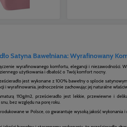
dło Satyna Bawełniana: Wyrafinowany Kom
ączenie wyrafinowanego komfortu, elegancji i niezawodności. W
dziennego użytkowania i dbałość o Twój komfort nocny.
rześcieradło jest wykonane z 100% bawełny o splocie satynowym,
cji i wyrafinowania, jednocześnie zachowując jej naturalne właściw
amaturą 110g/m2, prześcieradło jest lekkie, przewiewne i deli
snu, bez względu na porę roku.
produkowane w Polsce, co gwarantuje wysoką jakość wykonania i m
ej jakości bawełny i starannemu wykonaniu, to prześcieradło chara