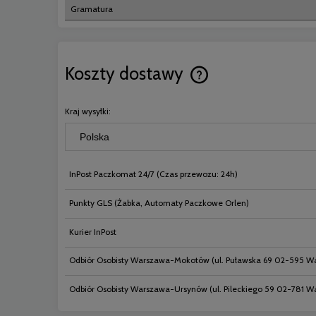
Gramatura
Koszty dostawy
Cena nie zawiera ewentual
Kraj wysyłki:
płatności
InPost Paczkomat 24/7
(Czas przewozu: 24h)
Punkty GLS
(Żabka, Automaty Paczkowe Orlen)
Kurier InPost
Odbiór Osobisty Warszawa-Mokotów
(ul. Puławska 69 02-595 W
Odbiór Osobisty Warszawa-Ursynów
(ul. Pileckiego 59 02-781 