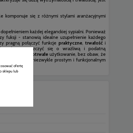
ale komponuje się z różnymi stylami aranżacyjnymi
dopełnieniem każdej eleganckiej sypialni. Ponieważ
czy fuksji - stanowią idealne uzupełnienie każdego
rzy pragną połączyć funkcje
praktyczne
,
trwałość
i
u, aby zatroszczyć się o wrażliwą i podatną
 wygodne i
długotrwałe
użytkowanie, bez obaw, że
zyta
gumka
jest niezwykle prostym i funkcjonalnym
tosować ofertę
o sklepu lub