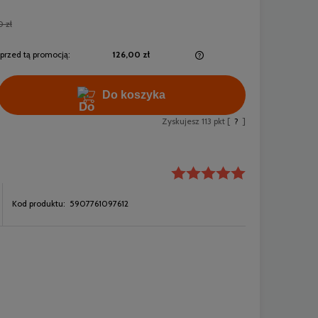
0 zł
przed tą promocją:
126,00 zł
Jeżeli produkt jest sprzedawany krócej niż
Do koszyka
30 dni, wyświetlana jest najniższa cena od
momentu, kiedy produkt pojawił się w
Zyskujesz
113
pkt [
?
]
sprzedaży.
Kod produktu:
5907761097612