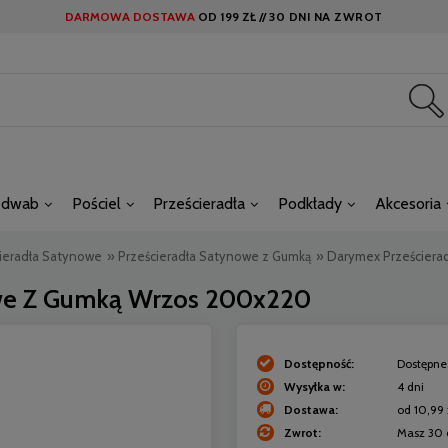
DARMOWA DOSTAWA
OD
199 ZŁ //
30 DNI NA ZWROT
edwab
Pościel
Prześcieradła
Podkłady
Akcesoria
ieradła Satynowe
»
Prześcieradła Satynowe z Gumką
»
Darymex Prześciera
we Z Gumką Wrzos 200x220
Dostępność:
Dostępne 
Wysyłka w:
4 dni
Dostawa:
od 10,99 
Zwrot:
Masz 30 