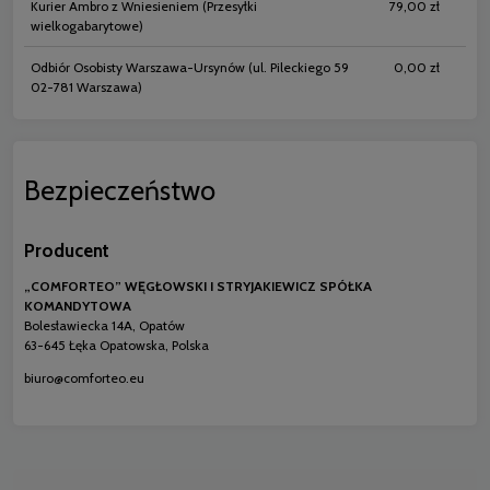
Kurier Ambro z Wniesieniem
(Przesyłki
79,00 zł
wielkogabarytowe)
Odbiór Osobisty Warszawa-Ursynów
(ul. Pileckiego 59
0,00 zł
02-781 Warszawa)
Bezpieczeństwo
Producent
„COMFORTEO” WĘGŁOWSKI I STRYJAKIEWICZ SPÓŁKA
KOMANDYTOWA
Bolesławiecka 14A, Opatów
63-645 Łęka Opatowska, Polska
biuro@comforteo.eu