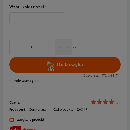
Wzór i kolor nózek:
+
-
szt.
Do koszyka
Zyskujesz
1 772
pkt [
?
]
*
- Pole wymagane
Ocena:
Producent:
Comforteo
Kod produktu:
26049
zapytaj o produkt