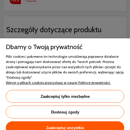
Szczegóły dotyczące produktu
Dbamy o Twoją prywatność
COMFORTEO ŁÓŻKO SARA –
niecodzienna elegancja i wyjątkowa
Pliki cookies i pokrewne im technologie umożliwiają poprawne działanie
strony i pomagają nam dostosować ofertę do Twoich potrzeb. Możesz
trwałość
zaakceptować wykorzystanie przez nas wszystkich tych plików i przejść do
sklepu lub dostosować użycie plików do swoich preferencji, wybierając opcję
Łóżko tapicerowane Sara producenta Comforteo to
"Dostosuj zgody".
model, który od razu przyciąga uwagę swoją estetyką.
Więcej o plikach cookies przeczytasz w naszej Polityce prywatności.
Dzięki niemu każda sypialnia nabierze bardziej
reprezentacyjnego charakteru. Oczywiście na uwagę
Zaakceptuj tylko niezbędne
zasługuje fakt, że łóżko jest też bardzo trwałe. Zapewnia
dobre podparcie dla pleców i posłuży przez wiele lat.
Dostosuj zgody
Łóżko Sara Comforteo – stylowa
forma i nowoczesność, która Cię
Zaakceptuj wszystkie