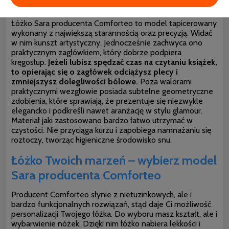
zachwyci
Łóżko Sara producenta Comforteo to model tapicerowany
wykonany z największą starannością oraz precyzją. Widać
w nim kunszt artystyczny. Jednocześnie zachwyca ono
praktycznym zagłówkiem, który dobrze podpiera
kręgosłup.
Jeżeli lubisz spędzać czas na czytaniu książek,
to opierając się o zagłówek odciążysz plecy i
zmniejszysz dolegliwości bólowe.
Poza walorami
praktycznymi wezgłowie posiada subtelne geometryczne
zdobienia, które sprawiają, że prezentuje się niezwykle
elegancko i podkreśli nawet aranżację w stylu glamour.
Materiał jaki zastosowano bardzo łatwo utrzymać w
czystości. Nie przyciąga kurzu i zapobiega namnażaniu się
roztoczy, tworząc higieniczne środowisko snu.
Łóżko Twoich marzeń – wybierz model
Sara producenta Comforteo
Producent Comforteo słynie z nietuzinkowych, ale i
bardzo funkcjonalnych rozwiązań, stąd daje Ci możliwość
personalizacji Twojego łóżka. Do wyboru masz kształt, ale i
wybarwienie nóżek. Dzięki nim łóżko nabiera lekkości i