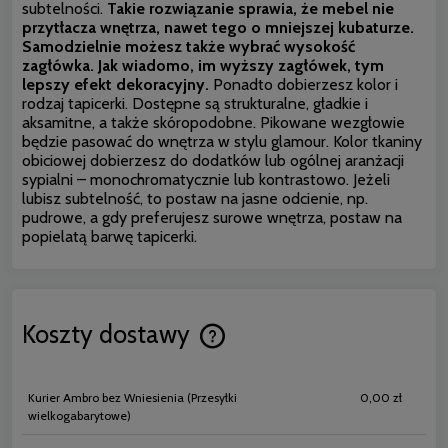
subtelności.
Takie rozwiązanie sprawia, że mebel nie
przytłacza wnętrza, nawet tego o mniejszej kubaturze.
Samodzielnie możesz także wybrać wysokość
zagłówka. Jak wiadomo, im wyższy zagłówek, tym
lepszy efekt dekoracyjny.
Ponadto dobierzesz kolor i
rodzaj tapicerki. Dostępne są strukturalne, gładkie i
aksamitne, a także skóropodobne. Pikowane wezgłowie
będzie pasować do wnętrza w stylu glamour. Kolor tkaniny
obiciowej dobierzesz do dodatków lub ogólnej aranżacji
sypialni – monochromatycznie lub kontrastowo. Jeżeli
lubisz subtelność, to postaw na jasne odcienie, np.
pudrowe, a gdy preferujesz surowe wnętrza, postaw na
popielatą barwę tapicerki.
Koszty dostawy
Cena nie zawiera ewentualnych koszt
płatności
Kurier Ambro bez Wniesienia
(Przesyłki
0,00 zł
wielkogabarytowe)