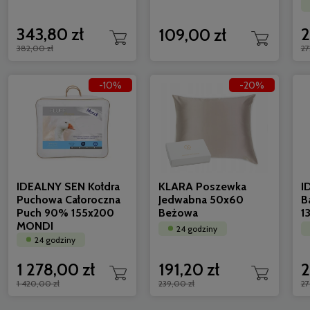
343,80 zł
2
109,00 zł
382,00 zł
27
AMZ ANTYSTRES Active kołdra
KLARA Po
-10%
-20%
całoroczna antyalergiczna 200x220
Różowa
24 godziny
24 godzi
217,00 zł
199,00 zł
195,30 zł
159,20 
IDEALNY SEN Kołdra
KLARA Poszewka
I
Puchowa Całoroczna
Jedwabna 50x60
B
Puch 90% 155x200
Beżowa
1
MONDI
24 godziny
24 godziny
1 278,00 zł
191,20 zł
2
1 420,00 zł
239,00 zł
27