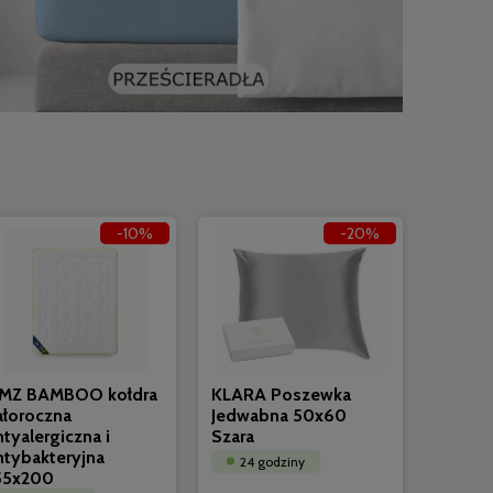
-10%
-20%
MZ BAMBOO kołdra
KLARA Poszewka
ałoroczna
Jedwabna 50x60
ntyalergiczna i
Szara
ntybakteryjna
24 godziny
55x200