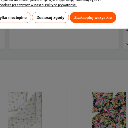
snu i sprawia, że organizm nie może prawidłowo się
cookies przeczytasz w naszej Polityce prywatności.
regenerować.
tylko niezbędne
Dostosuj zgody
Zaakceptuj wszystkie
czytaj całość »
c