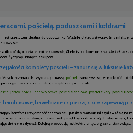
eracami, pościelą, poduszkami i kołdrami –
m jest przestrzeń idealna do odpoczynku. Właśnie dlatego stworzyliśmy miejsce, w 
i zdrowy sen.
z dbałością o detale, które zapewnią Ci nie tylko komfort snu, ale też uczuc
entów. Życzymy udanych zakupów!
ej jakości komplety pościeli – zanurz się w luksusie ka
o różnych rozmiarach. Wybierając naszą
pościel
, zanurzysz się w miękkość i del
 precyzyjne wykonanie i dbałość o najdrobniejsze detale.
pościel jersey
,
pościel jednokolorowa
,
pościel flanelowa
,
pościel z kory
,
pościel frotte
 bambusowe, bawełniane i z pierza, które zapewnią pr
niający komfort i przyjemność podczas snu.
Już dziś możesz zdecydować się na mo
chem bądź pierzem słyną z niesamowitej miękkości i doskonałych właściwości, któr
ając skórze oddychać
. Kolejną propozycją jest kołdra antyalergiczna, stanowiąca