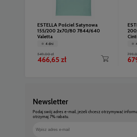
ESTELLA Pościel Satynowa
EST
155/200 2x70/80 7844/640
200
Valetta
Cint
4 dni
549,00 zł
799,0
466,65 zł
679
Newsletter
Podaj swój adres e-mail, jeżeli chcesz otrzymywać inform
otrzymaj 7% rabatu.