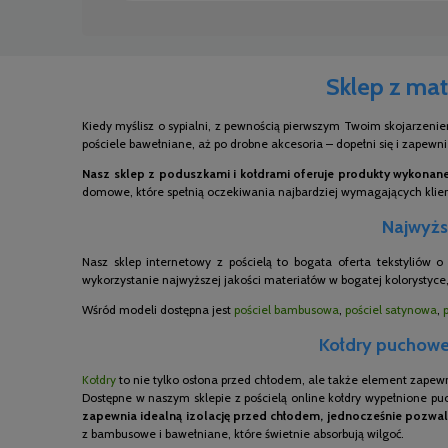
Sklep z mat
Kiedy myślisz o sypialni, z pewnością pierwszym Twoim skojarzenie
pościele bawełniane, aż po drobne akcesoria – dopełni się i zapewn
Nasz sklep z poduszkami i kołdrami oferuje produkty wykonane 
domowe, które spełnią oczekiwania najbardziej wymagających kli
Najwyższ
Nasz sklep internetowy z pościelą to bogata oferta tekstyliów 
wykorzystanie najwyższej jakości materiałów w bogatej kolorystyce,
Wśród modeli dostępna jest
pościel bambusowa
,
pościel satynowa
,
Kołdry puchowe,
Kołdry
to nie tylko osłona przed chłodem, ale także element zapew
Dostępne w naszym sklepie z pościelą online kołdry wypełnione pu
zapewnia idealną izolację przed chłodem, jednocześnie pozwal
z bambusowe i bawełniane, które świetnie absorbują wilgoć.