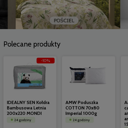
Polecane produkty
-10%
IDEALNY SEN Kołdra
AMW Poduszka
A
Bambusowa Letnia
COTTON 70x80
c
200x220 MONDI
Imperial 1000g
a
a
24 godziny
24 godziny
1