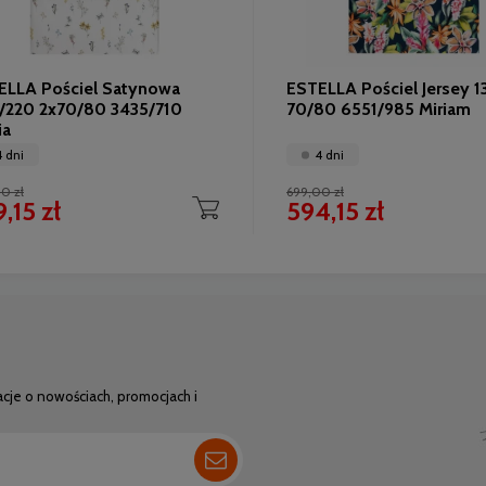
ELLA Pościel Satynowa
ESTELLA Pościel Jersey 
/220 2x70/80 3435/710
70/80 6551/985 Miriam
ia
4 dni
4 dni
0 zł
699,00 zł
,15 zł
594,15 zł
acje o nowościach, promocjach i