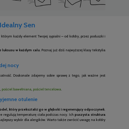
 Idealny Sen
którym każdy element Twojej sypialni – od kołdry, przez poduszki i
ie luksusu w każdym calu
. Poznaj już dziś najwyższej klasy tekstylia
żdej nocy
ikatność. Doskonale zdajemy sobie sprawę z tego, jak ważne jest
,
pościel bawełniana
,
pościel tencelowa
.
zyjemne otulenie
del, który przekształci go w głęboki i regenerujący odpoczynek
.
e regulują temperaturę ciała podczas nocy. Ich
puszysta struktura
 najlepszy wybór dla alergików. Warto także zwrócić uwagę na kołdry