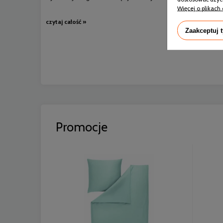
Więcej o plikach 
czytaj całość »
Zaakceptuj 
Promocje