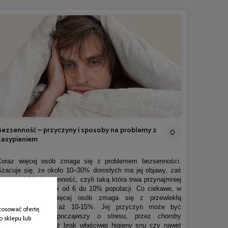
Bezsenność – przyczyny i sposoby na problemy z
0
zasypianiem
Coraz więcej osób zmaga się z problemem bezsenności.
Szacuje się, że około 10–30% dorosłych ma jej objawy, zaś
na przewlekłą bezsenność, czyli taką która trwa przynajmniej
kilka miesięcy cierpi od 6 do 10% populacji. Co ciekawe, w
Polsce jeszcze więcej osób zmaga się z przewlekłą
bezsennością, bo aż 10-15%. Jej przyczyn może być
tosować ofertę
naprawdę sporo, począwszy o stresu, przez choroby
o sklepu lub
somatyczne czy też brak właściwej higieny snu czy nawet