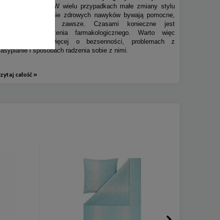
niewłaściwą dietę. W wielu przypadkach małe zmiany stylu
życia i wprowadzenie zdrowych nawyków bywają pomocne,
ale niestety nie zawsze. Czasami konieczne jest
wprowadzenie leczenia farmakologicznego. Warto więc
dowiedzieć się więcej o bezsenności, problemach z
zasypianie i sposobach radzenia sobie z nimi.
zytaj całość »