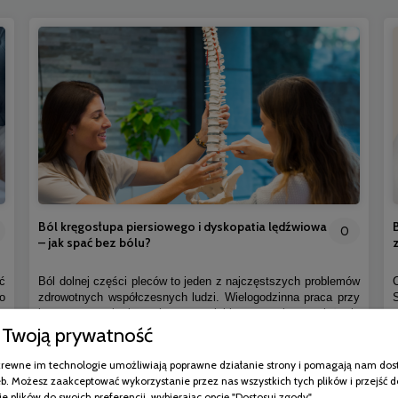
Ból kręgosłupa piersiowego i dyskopatia lędźwiowa
0
– jak spać bez bólu?
ć
Ból dolnej części pleców to jeden z najczęstszych problemów
o
zdrowotnych współczesnych ludzi. Wielogodzinna praca przy
,
komputerze, brak ruchu, przewlekły stres i przeciążanie
Twoją prywatność
a
organizmu sprawiają, że coraz więcej osób zmaga się z
i
dolegliwościami kręgosłupa. Jedną z najczęstszych przyczyn
.
bólu w odcinku lędźwiowym jest dyskopatia lędźwiowa.
pokrewne im technologie umożliwiają poprawne działanie strony i pomagają nam dos
e
Problem ten nie wpływa wyłącznie na komfort poruszania się.
b. Możesz zaakceptować wykorzystanie przez nas wszystkich tych plików i przejść d
Bardzo często utrudnia również odpoczynek, pogarsza jakość
e plików do swoich preferencji, wybierając opcję "Dostosuj zgody".