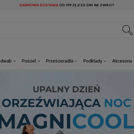
DARMOWA DOSTAWA
OD
199 ZŁ //
30 DNI NA ZWROT
edwab
Pościel
Prześcieradła
Podkłady
Akcesoria