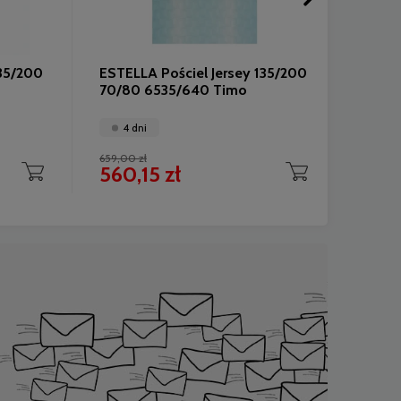
135/200
ESTELLA Pościel Jersey 135/200
ESTEL
70/80 6535/640 Timo
155/2
1624/
4 dni
4 
659,00 zł
1 199,0
560,15 zł
1 01