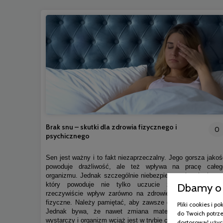
Brak snu – skutki dla zdrowia fizycznego i
0
psychicznego
Sen jest ważny i to fakt niezaprzeczalny. Jego gorsza jakoś
powoduje drażliwość, ale też wpływa na pracę całeg
organizmu. Jednak szczególnie niebezpieczny jest brak snu
Dbamy o 
który powoduje nie tylko uczucie znużenia, ale m
rzeczywiście wpływ zarówno na zdrowie psychiczne, jak 
fizyczne. Należy pamiętać, aby zawsze dbać o higienę snu
Pliki cookies i 
Jednak bywa, że nawet zmiana materaca na nowy ni
do Twoich potrze
wystarczy i organizm wciąż jest w trybie czujności.
dostosować użyci