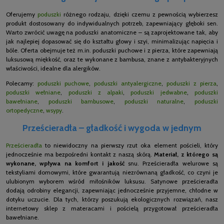
Oferujemy
poduszki
różnego rodzaju, dzięki czemu z pewnością wybierzesz
produkt dostosowany do indywidualnych potrzeb, zapewniający głęboki sen.
Warto zwrócić uwagę na poduszki anatomiczne – są zaprojektowane tak, aby
jak najlepiej dopasować się do kształtu głowy i szyi, minimalizując napięcia i
bóle. Oferta obejmuje też m.in. poduszki puchowe i z pierza, które zapewniają
luksusową miękkość, oraz te wykonane z bambusa, znane z antybakteryjnych
właściwości, idealne dla alergików.
Polecamy:
poduszki puchowe
,
poduszki antyalergiczne
,
poduszki z pierza
,
poduszki wełniane
,
poduszki z alpaki
,
poduszki jedwabne
,
poduszki
bawełniane
,
poduszki bambusowe
,
poduszki naturalne
,
poduszki
ortopedyczne
,
wsypy
.
Prześcieradła – gładkość i wygoda w jednym
Prześcieradła
to niewidoczny na pierwszy rzut oka element pościeli, który
jednocześnie ma bezpośredni kontakt z naszą skórą.
Materiał, z którego są
wykonane, wpływa na komfort i jakość
snu. Prześcieradła welurowe są
tekstyliami domowymi, które gwarantują niezrównaną gładkość, co czyni je
ulubionym wyborem wśród miłośników luksusu. Satynowe prześcieradła
dodają odrobiny elegancji, zapewniając jednocześnie przyjemne, chłodne w
dotyku uczucie. Dla tych, którzy poszukują ekologicznych rozwiązań, nasz
internetowy sklep z materacami i pościelą przygotował prześcieradła
bawełniane.