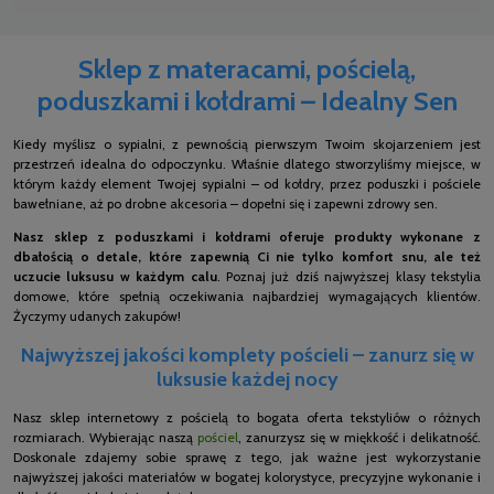
Sklep z materacami, pościelą,
poduszkami i kołdrami – Idealny Sen
Kiedy myślisz o sypialni, z pewnością pierwszym Twoim skojarzeniem jest
przestrzeń idealna do odpoczynku. Właśnie dlatego stworzyliśmy miejsce, w
którym każdy element Twojej sypialni – od kołdry, przez poduszki i pościele
bawełniane, aż po drobne akcesoria – dopełni się i zapewni zdrowy sen.
Nasz sklep z poduszkami i kołdrami oferuje produkty wykonane z
dbałością o detale, które zapewnią Ci nie tylko komfort snu, ale też
uczucie luksusu w każdym calu
. Poznaj już dziś najwyższej klasy tekstylia
domowe, które spełnią oczekiwania najbardziej wymagających klientów.
Życzymy udanych zakupów!
Najwyższej jakości komplety pościeli – zanurz się w
luksusie każdej nocy
Nasz sklep internetowy z pościelą to bogata oferta tekstyliów o różnych
rozmiarach. Wybierając naszą
pościel
, zanurzysz się w miękkość i delikatność.
Doskonale zdajemy sobie sprawę z tego, jak ważne jest wykorzystanie
najwyższej jakości materiałów w bogatej kolorystyce, precyzyjne wykonanie i