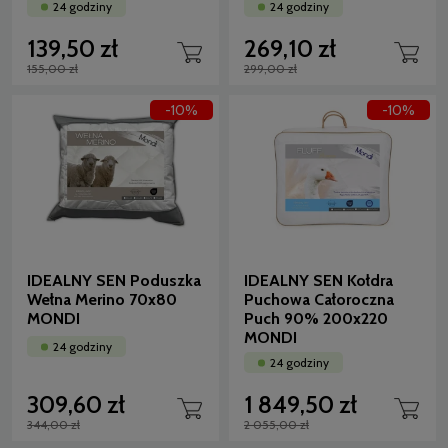
24 godziny
24 godziny
139,50 zł
269,10 zł
155,00 zł
299,00 zł
-10%
-10%
IDEALNY SEN Poduszka
IDEALNY SEN Kołdra
Wełna Merino 70x80
Puchowa Całoroczna
MONDI
Puch 90% 200x220
MONDI
24 godziny
24 godziny
309,60 zł
1 849,50 zł
344,00 zł
2 055,00 zł