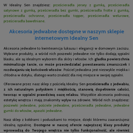
W Idealny Sen znajdziesz:
prześcieradła jersey z gumką
,
prześcieradła
satynowe z gumką
,
prześcieradła bez gumki
,
prześcieradła frotte z gumką
,
prześcieradła ochronne
,
prześcieradła topper
,
prześcieradła welurowe
,
prześcieradła bawełniane
.
Akcesoria jedwabne dostępne w naszym sklepie
internetowym Idealny Sen
Akcesoria jedwabne to kwintesencja luksusu i elegancji w domowym zaciszu.
Wybrane produkty, a wśród nich poszewki jedwabne nie tylko dodają sypialni
blasku, ale są idealnym wyborem dla skóry i włosów. Ich
gładka powierzchnia
minimalizuje tarcie, co może przeciwdziałać powstawaniu zmarszczek i
rozdwajaniu się końcówek włosów
. Pościel jedwabna jest niezwykle miękka i
chłodna w dotyku, dlatego warto znaleźć dla niej miejsce w swojej sypialni.
Oferowane przez nasz sklep z pościelą Idealny Sen
prześcieradła z jedwabiu,
z ich naturalnym połyskiem i miękkością, stanowią dopełnienie całości,
tworząc w sypialni prawdziwą oazę relaksu
. Wszystkie akcesoria podnoszą
estetykę wnętrza i mają znakomity wpływ na zdrowie. Wśród nich znajdziesz:
poszewki jedwabne
,
pościele jedwabne
,
prześcieradła jedwabne
,
jedwabne
gumki do włosów
,
apaszki jedwabne
.
Nasz sklep z kołdrami i poduszkami to miejsce, dzięki któremu zaaranżujesz
idealną sypialnię.
Dostępne w naszej ofercie najwyższej klasy produkty
wprowadzą do Twojego wnętrza nie tylko funkcjonalność, ale również