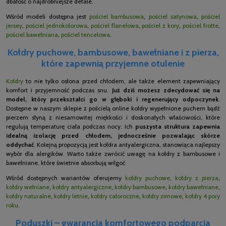
dbałość o najdrobniejsze detale.
Wśród modeli dostępna jest
pościel bambusowa
,
pościel satynowa
,
pościel
jersey
,
pościel jednokolorowa
,
pościel flanelowa
,
pościel z kory
,
pościel frotte
,
pościel bawełniana
,
pościel tencelowa
.
Kołdry puchowe, bambusowe, bawełniane i z pierza,
które zapewnią przyjemne otulenie
Kołdry
to nie tylko osłona przed chłodem, ale także element zapewniający
komfort i przyjemność podczas snu.
Już dziś możesz zdecydować się na
model, który przekształci go w głęboki i regenerujący odpoczynek
.
Dostępne w naszym sklepie z pościelą online kołdry wypełnione puchem bądź
pierzem słyną z niesamowitej miękkości i doskonałych właściwości, które
regulują temperaturę ciała podczas nocy. Ich
puszysta struktura zapewnia
idealną izolację przed chłodem, jednocześnie pozwalając skórze
oddychać
. Kolejną propozycją jest kołdra antyalergiczna, stanowiąca najlepszy
wybór dla alergików. Warto także zwrócić uwagę na kołdry z bambusowe i
bawełniane, które świetnie absorbują wilgoć.
Wśród dostępnych wariantów oferujemy
kołdry puchowe
,
kołdry z pierza
,
kołdry wełniane
,
kołdry antyalergiczne
,
kołdry bambusowe
,
kołdry bawełniane
,
kołdry naturalne
,
kołdry letnie
,
kołdry całoroczne
,
kołdry zimowe
,
kołdry 4 pory
roku
.
Poduszki – gwarancja komfortowego podparcia