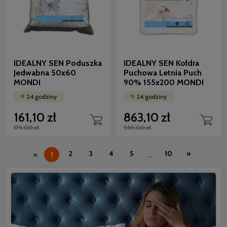
IDEALNY SEN Poduszka
IDEALNY SEN Kołdra
Jedwabna 50x60
Puchowa Letnia Puch
MONDI
90% 155x200 MONDI
24 godziny
24 godziny
161,10 zł
863,10 zł
179,00 zł
959,00 zł
2
3
4
5
10
»
«
1
...