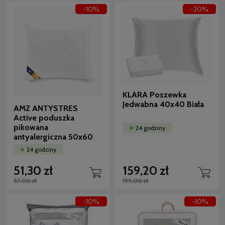
-10%
-20%
KLARA Poszewka
Jedwabna 40x40 Biała
AMZ ANTYSTRES
Active poduszka
pikowana
24 godziny
antyalergiczna 50x60
24 godziny
51,30 zł
159,20 zł
57,00 zł
199,00 zł
-10%
-10%