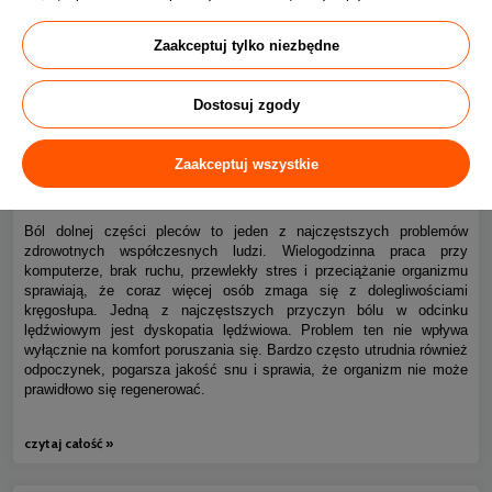
Zaakceptuj tylko niezbędne
Dostosuj zgody
Ból kręgosłupa piersiowego i dyskopatia lędźwiowa – jak
Zaakceptuj wszystkie
0
spać bez bólu?
Ból dolnej części pleców to jeden z najczęstszych problemów
zdrowotnych współczesnych ludzi. Wielogodzinna praca przy
komputerze, brak ruchu, przewlekły stres i przeciążanie organizmu
sprawiają, że coraz więcej osób zmaga się z dolegliwościami
kręgosłupa. Jedną z najczęstszych przyczyn bólu w odcinku
lędźwiowym jest dyskopatia lędźwiowa. Problem ten nie wpływa
wyłącznie na komfort poruszania się. Bardzo często utrudnia również
odpoczynek, pogarsza jakość snu i sprawia, że organizm nie może
prawidłowo się regenerować.
czytaj całość »