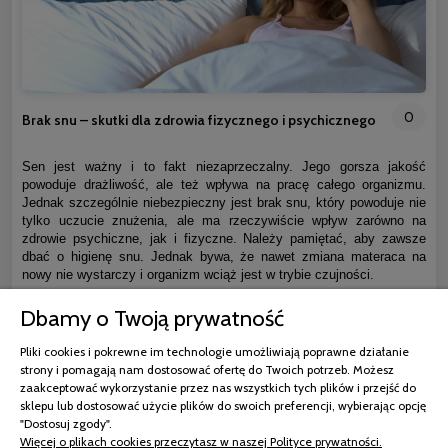
0
Brak snu – skutki dla zdrowia fizycznego i psychicznego
Sen jest ważny i to fakt niezaprzeczalny. Jego gorsza jakość
powoduje drażliwość, ale też wpływa na pracę całego organizmu.
Jednak szczególnie niebezpieczny jest brak snu, który powoduje nie
tylko uczucie znużenia, ale ma rzeczywiście wpływ zarówno na
zdrowie psychiczne, jak i fizyczne. Należy pamiętać, aby zawsze
dbać o higienę snu. Jednak bywa, że nawet zmiana materaca na
nowy nie wystarczy i organizm wciąż jest w trybie czujności.
Dbamy o Twoją prywatność
czytaj całość »
Pliki cookies i pokrewne im technologie umożliwiają poprawne działanie
strony i pomagają nam dostosować ofertę do Twoich potrzeb. Możesz
zaakceptować wykorzystanie przez nas wszystkich tych plików i przejść do
sklepu lub dostosować użycie plików do swoich preferencji, wybierając opcję
"Dostosuj zgody".
Więcej o plikach cookies przeczytasz w naszej Polityce prywatności.