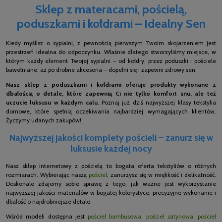
Sklep z materacami, pościelą,
poduszkami i kołdrami – Idealny Sen
Kiedy myślisz o sypialni, z pewnością pierwszym Twoim skojarzeniem jest
przestrzeń idealna do odpoczynku. Właśnie dlatego stworzyliśmy miejsce, w
którym każdy element Twojej sypialni – od kołdry, przez poduszki i pościele
bawełniane, aż po drobne akcesoria – dopełni się i zapewni zdrowy sen.
Nasz sklep z poduszkami i kołdrami oferuje produkty wykonane z
dbałością o detale, które zapewnią Ci nie tylko komfort snu, ale też
uczucie luksusu w każdym calu
. Poznaj już dziś najwyższej klasy tekstylia
domowe, które spełnią oczekiwania najbardziej wymagających klientów.
Życzymy udanych zakupów!
Najwyższej jakości komplety pościeli – zanurz się w
luksusie każdej nocy
Nasz sklep internetowy z pościelą to bogata oferta tekstyliów o różnych
rozmiarach. Wybierając naszą
pościel
, zanurzysz się w miękkość i delikatność.
Doskonale zdajemy sobie sprawę z tego, jak ważne jest wykorzystanie
najwyższej jakości materiałów w bogatej kolorystyce, precyzyjne wykonanie i
dbałość o najdrobniejsze detale.
Wśród modeli dostępna jest
pościel bambusowa
,
pościel satynowa
,
pościel