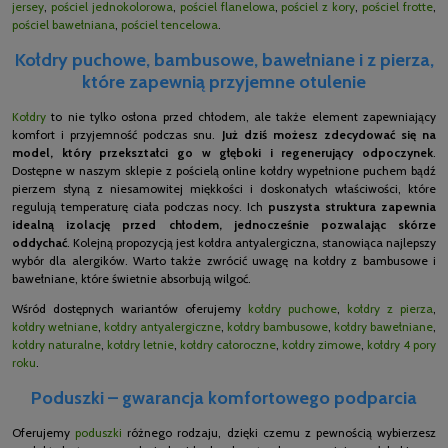
jersey
,
pościel jednokolorowa
,
pościel flanelowa
,
pościel z kory
,
pościel frotte
,
pościel bawełniana
,
pościel tencelowa
.
Kołdry puchowe, bambusowe, bawełniane i z pierza,
które zapewnią przyjemne otulenie
Kołdry
to nie tylko osłona przed chłodem, ale także element zapewniający
komfort i przyjemność podczas snu.
Już dziś możesz zdecydować się na
model, który przekształci go w głęboki i regenerujący odpoczynek
.
Dostępne w naszym sklepie z pościelą online kołdry wypełnione puchem bądź
pierzem słyną z niesamowitej miękkości i doskonałych właściwości, które
regulują temperaturę ciała podczas nocy. Ich
puszysta struktura zapewnia
idealną izolację przed chłodem, jednocześnie pozwalając skórze
oddychać
. Kolejną propozycją jest kołdra antyalergiczna, stanowiąca najlepszy
wybór dla alergików. Warto także zwrócić uwagę na kołdry z bambusowe i
bawełniane, które świetnie absorbują wilgoć.
Wśród dostępnych wariantów oferujemy
kołdry puchowe
,
kołdry z pierza
,
kołdry wełniane
,
kołdry antyalergiczne
,
kołdry bambusowe
,
kołdry bawełniane
,
kołdry naturalne
,
kołdry letnie
,
kołdry całoroczne
,
kołdry zimowe
,
kołdry 4 pory
roku
.
Poduszki – gwarancja komfortowego podparcia
Oferujemy
poduszki
różnego rodzaju, dzięki czemu z pewnością wybierzesz