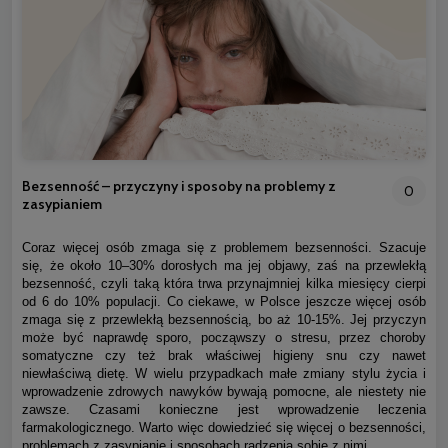
Bezsenność – przyczyny i sposoby na problemy z
0
zasypianiem
Coraz więcej osób zmaga się z problemem bezsenności. Szacuje
się, że około 10–30% dorosłych ma jej objawy, zaś na przewlekłą
bezsenność, czyli taką która trwa przynajmniej kilka miesięcy cierpi
od 6 do 10% populacji. Co ciekawe, w Polsce jeszcze więcej osób
zmaga się z przewlekłą bezsennością, bo aż 10-15%. Jej przyczyn
może być naprawdę sporo, począwszy o stresu, przez choroby
somatyczne czy też brak właściwej higieny snu czy nawet
niewłaściwą dietę. W wielu przypadkach małe zmiany stylu życia i
wprowadzenie zdrowych nawyków bywają pomocne, ale niestety nie
zawsze. Czasami konieczne jest wprowadzenie leczenia
farmakologicznego. Warto więc dowiedzieć się więcej o bezsenności,
problemach z zasypianie i sposobach radzenia sobie z nimi.