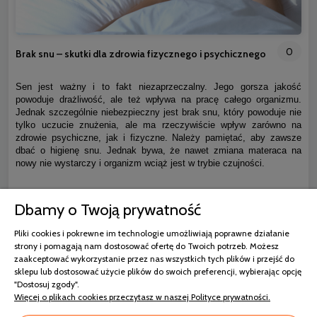
0
Brak snu – skutki dla zdrowia fizycznego i psychicznego
Sen jest ważny i to fakt niezaprzeczalny. Jego gorsza jakość
powoduje drażliwość, ale też wpływa na pracę całego organizmu.
Jednak szczególnie niebezpieczny jest brak snu, który powoduje nie
tylko uczucie znużenia, ale ma rzeczywiście wpływ zarówno na
zdrowie psychiczne, jak i fizyczne. Należy pamiętać, aby zawsze
dbać o higienę snu. Jednak bywa, że nawet zmiana materaca na
nowy nie wystarczy i organizm wciąż jest w trybie czujności.
czytaj całość »
Dbamy o Twoją prywatność
Pliki cookies i pokrewne im technologie umożliwiają poprawne działanie
strony i pomagają nam dostosować ofertę do Twoich potrzeb. Możesz
zaakceptować wykorzystanie przez nas wszystkich tych plików i przejść do
sklepu lub dostosować użycie plików do swoich preferencji, wybierając opcję
"Dostosuj zgody".
Więcej o plikach cookies przeczytasz w naszej Polityce prywatności.