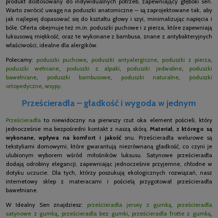
produkt dostosowany do indywidualnych potrzeb, zapewniający głęboki sen.
Warto zwrócić uwagę na poduszki anatomiczne – są zaprojektowane tak, aby
jak najlepiej dopasować się do kształtu głowy i szyi, minimalizując napięcia i
bóle. Oferta obejmuje też m.in. poduszki puchowe i z pierza, które zapewniają
luksusową miękkość, oraz te wykonane z bambusa, znane z antybakteryjnych
właściwości, idealne dla alergików.
Polecamy:
poduszki puchowe
,
poduszki antyalergiczne
,
poduszki z pierza
,
poduszki wełniane
,
poduszki z alpaki
,
poduszki jedwabne
,
poduszki
bawełniane
,
poduszki bambusowe
,
poduszki naturalne
,
poduszki
ortopedyczne
,
wsypy
.
Prześcieradła – gładkość i wygoda w jednym
Prześcieradła
to niewidoczny na pierwszy rzut oka element pościeli, który
jednocześnie ma bezpośredni kontakt z naszą skórą.
Materiał, z którego są
wykonane, wpływa na komfort i jakość
snu. Prześcieradła welurowe są
tekstyliami domowymi, które gwarantują niezrównaną gładkość, co czyni je
ulubionym wyborem wśród miłośników luksusu. Satynowe prześcieradła
dodają odrobiny elegancji, zapewniając jednocześnie przyjemne, chłodne w
dotyku uczucie. Dla tych, którzy poszukują ekologicznych rozwiązań, nasz
internetowy sklep z materacami i pościelą przygotował prześcieradła
bawełniane.
W Idealny Sen znajdziesz:
prześcieradła jersey z gumką
,
prześcieradła
satynowe z gumką
,
prześcieradła bez gumki
,
prześcieradła frotte z gumką
,