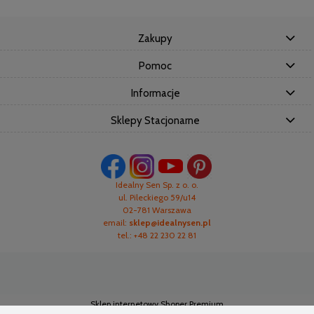
Zakupy
Pomoc
Informacje
Sklepy Stacjonarne
Idealny Sen Sp. z o. o.
ul. Pileckiego 59/u14
02-781 Warszawa
email:
sklep@idealnysen.pl
tel.: +48 22 230 22 81
Sklep internetowy Shoper Premium