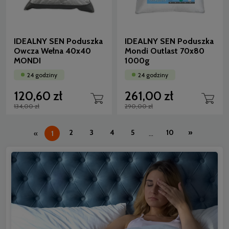
IDEALNY SEN Poduszka
IDEALNY SEN Poduszka
Owcza Wełna 40x40
Mondi Outlast 70x80
MONDI
1000g
24 godziny
24 godziny
120,60 zł
261,00 zł
134,00 zł
290,00 zł
2
3
4
5
10
»
«
1
...