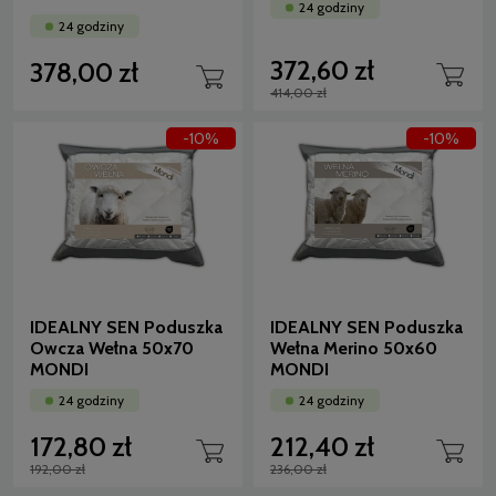
24 godziny
24 godziny
372,60 zł
378,00 zł
414,00 zł
-10%
-10%
IDEALNY SEN Poduszka
IDEALNY SEN Poduszka
Owcza Wełna 50x70
Wełna Merino 50x60
MONDI
MONDI
24 godziny
24 godziny
172,80 zł
212,40 zł
192,00 zł
236,00 zł