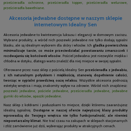
prześcieradła ochronne
,
prześcieradła topper
,
prześcieradła welurowe
,
prześcieradła bawełniane
.
Akcesoria jedwabne dostępne w naszym sklepie
internetowym Idealny Sen
Akcesoria jedwabne to kwintesencja luksusu i elegancji w domowym zaciszu.
Wybrane produkty, a wśród nich poszewki jedwabne nie tylko dodają sypialni
blasku, ale są idealnym wyborem dla skóry i włosów. Ich
gładka powierzchnia
minimalizuje tarcie, co może przeciwdziałać powstawaniu zmarszczek i
rozdwajaniu się końcówek włosów
. Pościel jedwabna jest niezwykle miękka i
chłodna w dotyku, dlatego warto znaleźć dla niej miejsce w swojej sypialni.
Oferowane przez nasz sklep z pościelą Idealny Sen
prześcieradła z jedwabiu,
z ich naturalnym połyskiem i miękkością, stanowią dopełnienie całości,
tworząc w sypialni prawdziwą oazę relaksu
. Wszystkie akcesoria podnoszą
estetykę wnętrza i mają znakomity wpływ na zdrowie. Wśród nich znajdziesz:
poszewki jedwabne
,
pościele jedwabne
,
prześcieradła jedwabne
,
jedwabne
gumki do włosów
,
apaszki jedwabne
.
Nasz sklep z kołdrami i poduszkami to miejsce, dzięki któremu zaaranżujesz
idealną sypialnię.
Dostępne w naszej ofercie najwyższej klasy produkty
wprowadzą do Twojego wnętrza nie tylko funkcjonalność, ale również
niepowtarzalny klimat
. Nie trać czasu na zakupach w sklepach stacjonarnych
i złóż zamówienie już dziś, wybierając produkty w atrakcyjnych cenach.