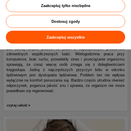
Zaakceptuj tylko niezbędne
Dostosuj zgody
Ból kręgosłupa piersiowego i dyskopatia lędźwiowa – jak
0
spać bez bólu?
Zaakceptuj wszystkie
Ból dolnej części pleców to jeden z najczęstszych problemów
zdrowotnych współczesnych ludzi. Wielogodzinna praca przy
komputerze, brak ruchu, przewlekły stres i przeciążanie organizmu
sprawiają, że coraz więcej osób zmaga się z dolegliwościami
kręgosłupa. Jedną z najczęstszych przyczyn bólu w odcinku
lędźwiowym jest dyskopatia lędźwiowa. Problem ten nie wpływa
wyłącznie na komfort poruszania się. Bardzo często utrudnia również
odpoczynek, pogarsza jakość snu i sprawia, że organizm nie może
prawidłowo się regenerować.
czytaj całość »