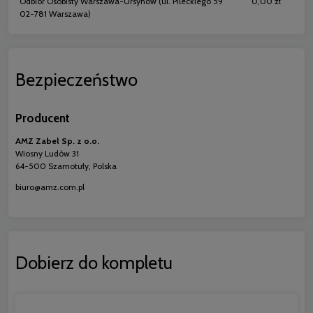
Odbiór Osobisty Warszawa-Ursynów
(ul. Pileckiego 59
0,00 zł
02-781 Warszawa)
Bezpieczeństwo
Producent
AMZ Zabel Sp. z o.o.
Wiosny Ludów 31
64-500 Szamotuły, Polska
biuro@amz.com.pl
Dobierz do kompletu