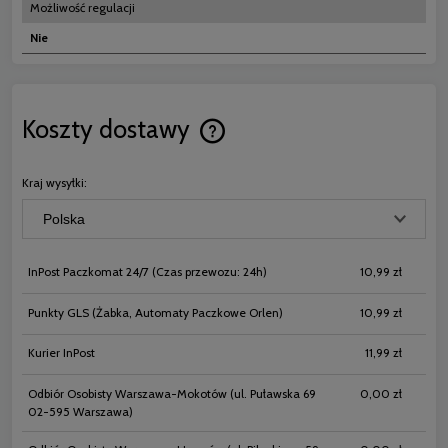
Możliwość regulacji
Nie
Koszty dostawy
Cena nie zawiera ewentualnych koszt
płatności
Kraj wysyłki:
InPost Paczkomat 24/7
(Czas przewozu: 24h)
10,99 zł
Punkty GLS
(Żabka, Automaty Paczkowe Orlen)
10,99 zł
Kurier InPost
11,99 zł
Odbiór Osobisty Warszawa-Mokotów
(ul. Puławska 69
0,00 zł
02-595 Warszawa)