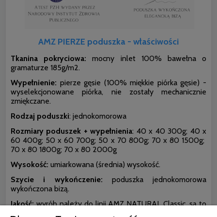
AMZ PIERZE poduszka - właściwości
Tkanina pokryciowa:
mocny inlet 100% bawełna o
gramaturze 185g/m2.
Wypełnienie:
pierze gęsie (100% miękkie piórka gęsie) -
wyselekcjonowane piórka, nie zostały mechanicznie
zmiękczane.
Rodzaj poduszki
: jednokomorowa
Rozmiary poduszek + wypełnienia
:
40 x 40 300g; 40 x
60 400g; 50 x 60 700g; 50 x 70 800g; 70 x 80 1500g;
70 x 80 1800g; 70 x 80 2000g
Wysokość:
umiarkowana (średnia) wysokość.
Szycie i wykończenie:
poduszka jednokomorowa
wykończona bizą.
Jakość:
wyrób należy do linii AMZ NATURAL Classic, są to
produkty produkowane metodami tradycyjnymi znane i