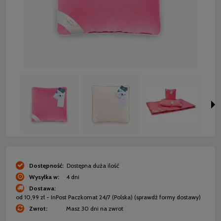
Dostępność:
Dostępna duża ilość
Wysyłka w:
4 dni
Dostawa:
od 10,99 zł
- InPost Paczkomat 24/7
(Polska)
(sprawdź formy dostawy)
Zwrot:
Masz 30 dni na zwrot