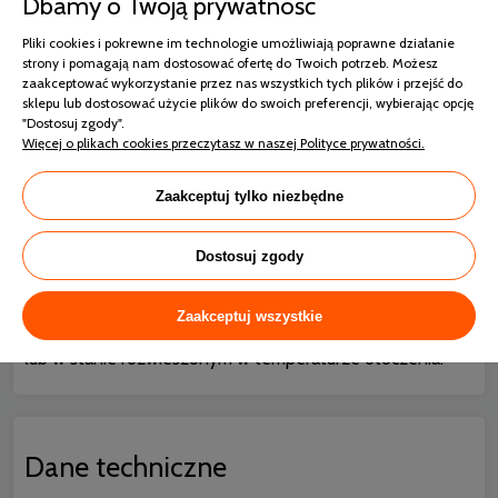
Dbamy o Twoją prywatność
cenione od wielu lat.
Pliki cookies i pokrewne im technologie umożliwiają poprawne działanie
Konserwacja:
nie prać, nie prasować, nie bielić, nie
strony i pomagają nam dostosować ofertę do Twoich potrzeb. Możesz
chlorować, suszyć w stanie rozwieszonym.
zaakceptować wykorzystanie przez nas wszystkich tych plików i przejść do
Opakowanie:
wyroby z tej kolekcji zapakowane są w
sklepu lub dostosować użycie plików do swoich preferencji, wybierając opcję
praktyczne opakowania foliowo-materiałowe.
"Dostosuj zgody".
Więcej o plikach cookies przeczytasz w naszej Polityce prywatności.
Produkt z atestem PZH
- wydanym przez Narodowy
Instutut Zdrowia Publicznego
Zaakceptuj tylko niezbędne
Zalecenia dotyczące użytkowania produktów
puchowych:
Dostosuj zgody
1. Systematycznie wietrzyć.
2. Systematycznie roztrzepywać.
Zaakceptuj wszystkie
3. W przypadku zmoczenia suszyć w suszarce bębnowej
lub w stanie rozwieszonym w temperaturze otoczenia.
Dane techniczne