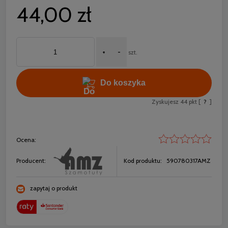
44,00 zł
+
-
szt.
Do koszyka
Zyskujesz
44
pkt [
?
]
Ocena:
Producent:
Kod produktu:
590780317AMZ
zapytaj o produkt