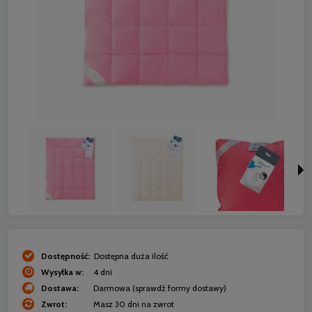
Dostępność:
Dostępna duża ilość
Wysyłka w:
4 dni
Dostawa:
Darmowa
(sprawdź formy dostawy)
Zwrot:
Masz 30 dni na zwrot