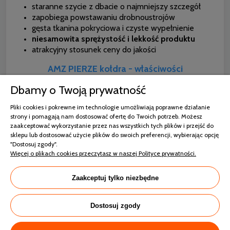
staranne szycie z dbacie o najmniejszy szczegół
zapobiega powstawaniu drobnoustrojów
gęsta tkanina pokryciowa i czyste wypełnienie
niesamowita sprężystość i lekkość produktu
atrakcyjny stosunek ceny do jakości
AMZ PIERZE kołdra - właściwości
Tkanina pokryciowa:
mocny inlet 100% bawełna o
Dbamy o Twoją prywatność
gramaturze 185g/m2.
Pliki cookies i pokrewne im technologie umożliwiają poprawne działanie
Ilość wypełnienia:
strony i pomagają nam dostosować ofertę do Twoich potrzeb. Możesz
zaakceptować wykorzystanie przez nas wszystkich tych plików i przejść do
Całoroczna:
135x200 - 1500g, 155x200 - 1800g,
sklepu lub dostosować użycie plików do swoich preferencji, wybierając opcję
180x200 - 2200g, 200x200 - 2400g, 200x220 -
"Dostosuj zgody".
2700g.
Więcej o plikach cookies przeczytasz w naszej Polityce prywatności.
Zimowa:
135x200 - 1800g, 155x200 - 2100g, 200x220 -
3000g.
Zaakceptuj tylko niezbędne
Szycie i wykończenie:
kołdra o budowie tradycyjnej -
szyta w technologii zimnego szwu zapewniającemu lepszą
Dostosuj zgody
cyrkulację powietrza. Kratki są szczelnie zamknięte
uniemożliwiając przemieszczaniu się wypełnianiu pomiędzy
komorami. Wykończona bizą, która poza walorami