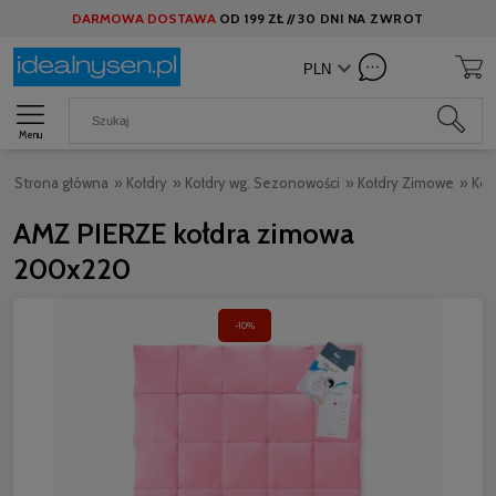
DARMOWA DOSTAWA
OD
199 ZŁ //
30 DNI NA ZWROT
Menu
Strona główna
»
Kołdry
»
Kołdry wg. Sezonowości
»
Kołdry Zimowe
»
Koł
AMZ PIERZE kołdra zimowa
200x220
-10%