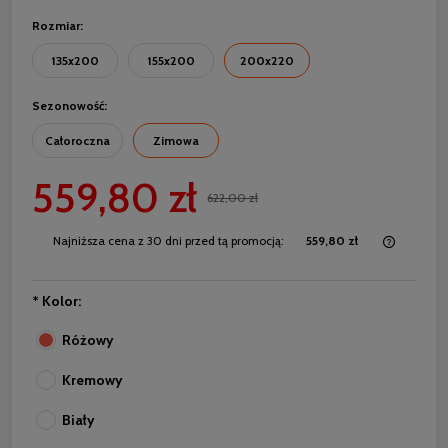
Rozmiar:
135x200
155x200
200x220
Sezonowość:
Całoroczna
Zimowa
559,80 zł
622,00 zł
Najniższa cena z 30 dni przed tą promocją:
559,80 zł
Jeżeli 
30 dni,
momentu
*
Kolor:
sprzeda
Różowy
Kremowy
Biały