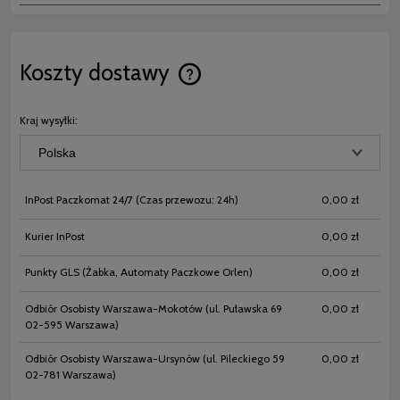
Koszty dostawy
Cena nie zawiera ewentualnych koszt
płatności
Kraj wysyłki:
InPost Paczkomat 24/7
(Czas przewozu: 24h)
0,00 zł
Kurier InPost
0,00 zł
Punkty GLS
(Żabka, Automaty Paczkowe Orlen)
0,00 zł
Odbiór Osobisty Warszawa-Mokotów
(ul. Puławska 69
0,00 zł
02-595 Warszawa)
Odbiór Osobisty Warszawa-Ursynów
(ul. Pileckiego 59
0,00 zł
02-781 Warszawa)