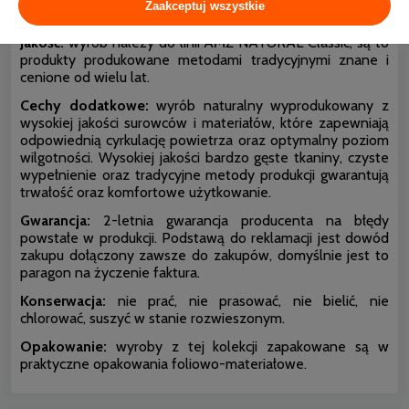
Zaakceptuj wszystkie
estetycznymi dodatkowo uszczelnia kołdrę..
Jakość:
wyrób należy do linii AMZ NATURAL Classic, są to
produkty produkowane metodami tradycyjnymi znane i
cenione od wielu lat.
Cechy dodatkowe:
wyrób naturalny wyprodukowany z
wysokiej jakości surowców i materiałów, które zapewniają
odpowiednią cyrkulację powietrza oraz optymalny poziom
wilgotności. Wysokiej jakości bardzo gęste tkaniny, czyste
wypełnienie oraz tradycyjne metody produkcji gwarantują
trwałość oraz komfortowe użytkowanie.
Gwarancja:
2-letnia gwarancja producenta na błędy
powstałe w produkcji. Podstawą do reklamacji jest dowód
zakupu dołączony zawsze do zakupów, domyślnie jest to
paragon na życzenie faktura.
Konserwacja:
nie prać, nie prasować, nie bielić, nie
chlorować, suszyć w stanie rozwieszonym.
Opakowanie:
wyroby z tej kolekcji zapakowane są w
praktyczne opakowania foliowo-materiałowe.