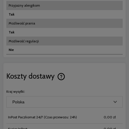
Przyjazny alergikom
Tak
Możliwość prania
Tak
Możliwość regulacji
Nie
Koszty dostawy
Cena nie zawiera ewentualnych koszt
płatności
Kraj wysyłki:
InPost Paczkomat 24/7
(Czas przewozu: 24h)
0,00 zł
Kurier InPost
0,00 zł