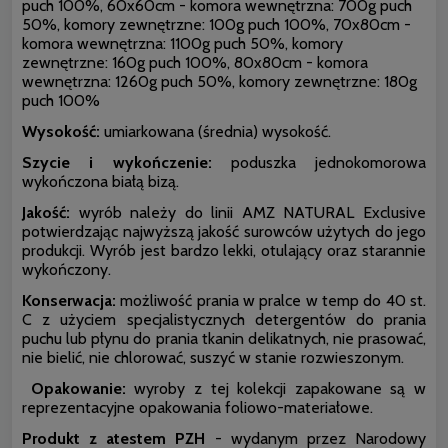
puch 100%, 60x60cm - komora wewnętrzna: 700g puch
50%, komory zewnętrzne: 100g puch 100%, 70x80cm -
komora wewnętrzna: 1100g puch 50%, komory
zewnętrzne: 160g puch 100%, 80x80cm - komora
wewnętrzna: 1260g puch 50%, komory zewnętrzne: 180g
puch 100%
Wysokość:
umiarkowana (średnia) wysokość.
Szycie i wykończenie:
poduszka jednokomorowa
wykończona białą bizą.
Jakość:
wyrób należy do linii AMZ NATURAL Exclusive
potwierdzając najwyższą jakość surowców użytych do jego
produkcji. Wyrób jest bardzo lekki, otulający oraz starannie
wykończony.
Konserwacja:
możliwość prania w pralce w temp do 40 st.
C z użyciem specjalistycznych detergentów do prania
puchu lub płynu do prania tkanin delikatnych, nie prasować,
nie bielić, nie chlorować, suszyć w stanie rozwieszonym.
Opakowanie:
wyroby z tej kolekcji zapakowane są w
reprezentacyjne opakowania foliowo-materiałowe.
Produkt z atestem PZH
- wydanym przez Narodowy