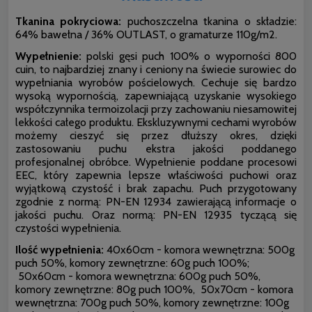
Tkanina pokryciowa:
puchoszczelna tkanina o składzie:
64% bawełna / 36% OUTLAST, o gramaturze 110g/m2.
Wypełnienie:
polski gęsi puch 100% o wyporności 800
cuin, to najbardziej znany i ceniony na świecie surowiec do
wypełniania wyrobów pościelowych. Cechuje się bardzo
wysoką wypornością, zapewniającą uzyskanie wysokiego
współczynnika termoizolacji przy zachowaniu niesamowitej
lekkości całego produktu. Ekskluzywnymi cechami wyrobów
możemy cieszyć się przez dłuższy okres, dzięki
zastosowaniu puchu ekstra jakości poddanego
profesjonalnej obróbce. Wypełnienie poddane procesowi
EEC, który zapewnia lepsze właściwości puchowi oraz
wyjątkową czystość i brak zapachu. Puch przygotowany
zgodnie z normą: PN-EN 12934 zawierającą informacje o
jakości puchu. Oraz normą: PN-EN 12935 tyczącą się
czystości wypełnienia.
Ilość wypełnienia:
40x60cm - komora wewnętrzna: 500g
puch 50%, komory zewnętrzne: 60g puch 100%;
50x60cm - komora wewnętrzna: 600g puch 50%,
komory zewnętrzne: 80g puch 100%, 50x70cm - komora
wewnętrzna: 700g puch 50%, komory zewnętrzne: 100g