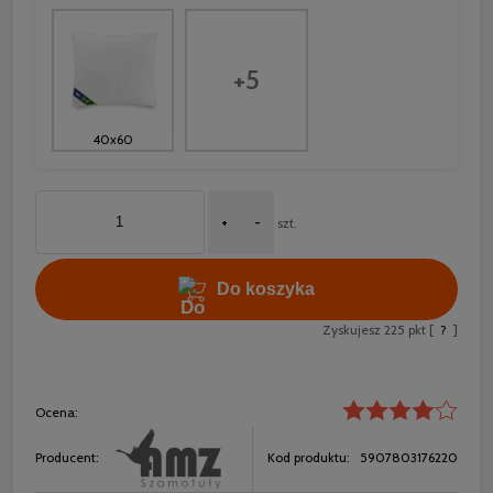
+5
40x60
+
-
szt.
Do koszyka
Zyskujesz
225
pkt [
?
]
Ocena:
Producent:
Kod produktu:
5907803176220