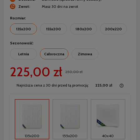
Zwrot:
Masz 30 dni na zwrot
Rozmiar:
135x200
155x200
180x200
200x220
Sezonowość:
Letnia
Całoroczna
Zimowa
225,00 zł
250,00 zł
Najniższa cena z 30 dni przed tą promocją:
225,00 zł
Jeżeli 
30 dni,
momentu
sprzed
135x200
155x200
40x40