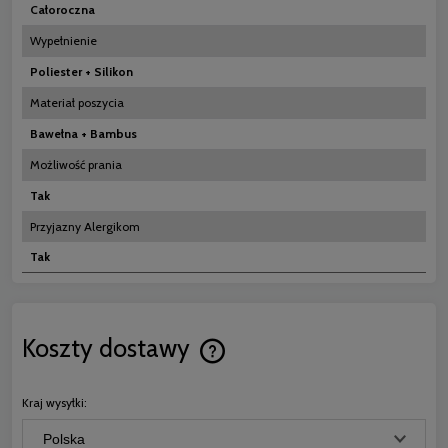
Całoroczna
Wypełnienie
Poliester + Silikon
Materiał poszycia
Bawełna + Bambus
Możliwość prania
Tak
Przyjazny Alergikom
Tak
Koszty dostawy
Cena nie zawiera ewentualnych koszt
płatności
Kraj wysyłki: