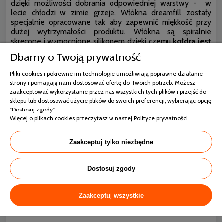
dzięki możliwości dobrania odpowiedniej warstwy - w
lecie chłodzi w zimie grzeje. Włókna dreamfill zostały
specjalnie opracowane tak aby zapewnić miękkość przy
dużej wytrzymałości produktu. Włókna są spiralnie
skręcone i wzmocnione silikonem dzięki czemu
kołdra jest
bardzo trwała i zachowuje swój kształt podczas
Dbamy o Twoją prywatność
codziennego użytkowania i prania.
Pliki cookies i pokrewne im technologie umożliwiają poprawne działanie
strony i pomagają nam dostosować ofertę do Twoich potrzeb. Możesz
zaakceptować wykorzystanie przez nas wszystkich tych plików i przejść do
sklepu lub dostosować użycie plików do swoich preferencji, wybierając opcję
"Dostosuj zgody".
Więcej o plikach cookies przeczytasz w naszej Polityce prywatności.
Zaakceptuj tylko niezbędne
Dostosuj zgody
Zaakceptuj wszystkie