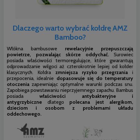
Dlaczego warto wybrać kołdrę AMZ
Bamboo?
Włókna bambusowe
rewelacyjnie przepuszczają
powietrze, pozwalając skórze oddychać.
Surowiec
posiada właściwości termoregulujące, które gwarantują
odprowadzanie wilgoci aż czterokrotnie lepiej od kołder
klasycznych. Kołdra
zmniejsza ryzyko przegrzania
i
przepocenia, idealnie
dopasowuje się do temperatury
otoczenia
zapewniając optymalne warunki podczas snu.
Zapobiega powstawaniu nieprzyjemnego zapachu. Bambus
posiada
właściwości antybakteryjne i
antygrzybiczne
dlatego
polecana jest alergikom,
dzieciom i osobom z problemami układu
oddechowego.