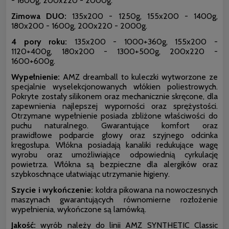
- 1600g, 200x220 - 2000g.
Zimowa DUO:
135x200 - 1250g, 155x200 - 1400g,
180x200 - 1600g, 200x220 - 2000g.
4 pory roku:
135x200 - 1000+360g, 155x200 -
1120+400g, 180x200 - 1300+500g, 200x220 -
1600+600g.
Wypełnienie:
AMZ dreamball to kuleczki wytworzone ze
specjalnie wyselekcjonowanych włókien poliestrowych.
Pokryte zostały silikonem oraz mechanicznie skręcone, dla
zapewnienia najlepszej wyporności oraz sprężystości.
Otrzymane wypełnienie posiada zbliżone właściwości do
puchu naturalnego. Gwarantujące komfort oraz
prawidłowe podparcie głowy oraz szyjnego odcinka
kręgosłupa. Włókna posiadają kanaliki redukujące wagę
wyrobu oraz umożliwiające odpowiednią cyrkulację
powietrza. Włókna są bezpieczne dla alergików oraz
szybkoschnące ułatwiając utrzymanie higieny.
Szycie i wykończenie:
kołdra pikowana na nowoczesnych
maszynach gwarantujących równomierne rozłożenie
wypełnienia, wykończone są lamówką.
Jakość:
wyrób należy do linii AMZ SYNTHETIC Classic