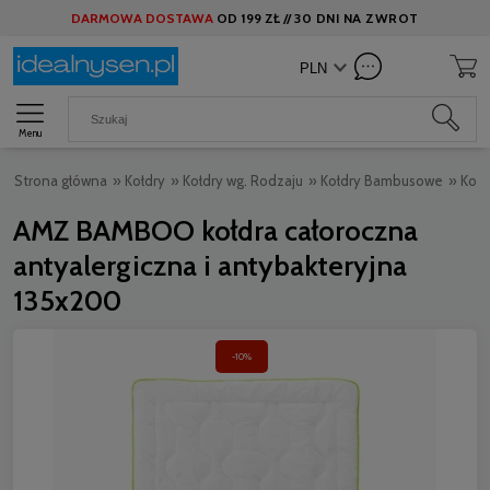
DARMOWA DOSTAWA
OD
199 ZŁ //
30 DNI NA ZWROT
Menu
Strona główna
»
Kołdry
»
Kołdry wg. Rodzaju
»
Kołdry Bambusowe
»
Koł
AMZ BAMBOO kołdra całoroczna
antyalergiczna i antybakteryjna
135x200
-10%