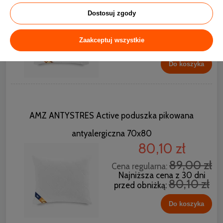
32,40 zł
Dostosuj zgody
36,00 zł
Cena regularna:
Najniższa cena z 30 dni
Zaakceptuj wszystkie
32,40 zł
przed obniżką:
Do koszyka
AMZ ANTYSTRES Active poduszka pikowana
antyalergiczna 70x80
80,10 zł
89,00 zł
Cena regularna:
Najniższa cena z 30 dni
80,10 zł
przed obniżką:
Do koszyka