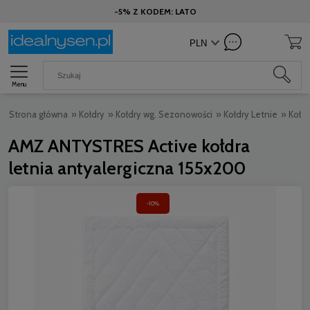
-5% Z KODEM: LATO
Menu
Strona główna
»
Kołdry
»
Kołdry wg. Sezonowości
»
Kołdry Letnie
»
Kołd
AMZ ANTYSTRES Active kołdra
letnia antyalergiczna 155x200
-10%