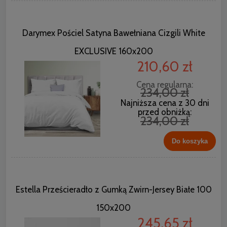
Darymex Pościel Satyna Bawełniana Cizgili White
EXCLUSIVE 160x200
210,60 zł
Cena regularna:
234,00 zł
Najniższa cena z 30 dni
przed obniżką:
234,00 zł
Do koszyka
Estella Prześcieradło z Gumką Zwirn-Jersey Białe 100
150x200
245,65 zł