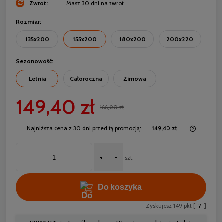
Zwrot:
Masz 30 dni na zwrot
Rozmiar:
135x200
155x200
180x200
200x220
Sezonowość:
Letnia
Całoroczna
Zimowa
149,40 zł
166,00 zł
Najniższa cena z 30 dni przed tą promocją:
149,40 zł
Jeżeli 
30 dni,
+
-
momentu
szt.
sprzeda
Do koszyka
Zyskujesz
149
pkt [
?
]