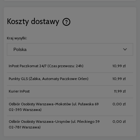
Koszty dostawy
Cena nie zawiera ewentualnych koszt
płatności
Kraj wysyłki:
InPost Paczkomat 24/7
(Czas przewozu: 24h)
10,99 zł
Punkty GLS
(Żabka, Automaty Paczkowe Orlen)
10,99 zł
Kurier InPost
11,99 zł
Odbiór Osobisty Warszawa-Mokotów
(ul. Puławska 69
0,00 zł
02-595 Warszawa)
Odbiór Osobisty Warszawa-Ursynów
(ul. Pileckiego 59
0,00 zł
02-781 Warszawa)