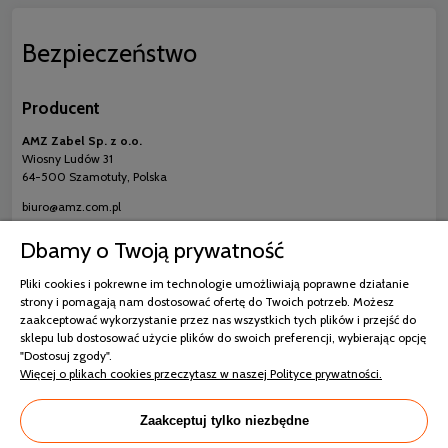
Bezpieczeństwo
Producent
AMZ Zabel Sp. z o.o.
Wiosny Ludów 31
64-500 Szamotuły, Polska
biuro@amz.com.pl
Dbamy o Twoją prywatność
Pliki cookies i pokrewne im technologie umożliwiają poprawne działanie
strony i pomagają nam dostosować ofertę do Twoich potrzeb. Możesz
Dobierz do kompletu
zaakceptować wykorzystanie przez nas wszystkich tych plików i przejść do
sklepu lub dostosować użycie plików do swoich preferencji, wybierając opcję
"Dostosuj zgody".
Więcej o plikach cookies przeczytasz w naszej Polityce prywatności.
AMZ ANTYSTRES Active poduszka pikowana
Zaakceptuj tylko niezbędne
antyalergiczna 40x40