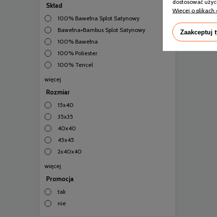
dostosować użyci
Skład
Więcej o plikach 
100% Bawełna Splot Satynowy
Bawełna+Bambus Splot Satynowy
Zaakceptuj 
100% Bawełna
100% Poliester
100% Tencel
więcej
Rozmiar
15x40
35x35
40x40
45x45
2x40x40
więcej
Promocja
tak
nie