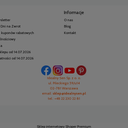
Informacje
sletter
O nas
 Dni na Zwrot
Blog
 z kuponów rabatowych
Kontakt
alnościowy
ia
klepu od 14.07.2026
watności od 14.07.2026
Idealny Sen Sp. z o. o.
ul. Pileckiego 59/u14
02-781 Warszawa
email:
sklep@idealnysen.pl
tel.: +48 22 230 22 81
Sklep internetowy Shoper Premium