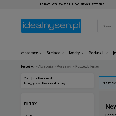
RABAT -7% ZA ZAPIS DO NEWSLETTERA
Materace
Stelaże
Kołdry
Poduszki
J
Jesteś w:
»
Akcesoria
»
Poszewki
»
Poszewki Jersey
Cofnij do
Poszewki
Nie znale
Przeglądasz:
Poszewki Jersey
FILTRY
New
Podaj 