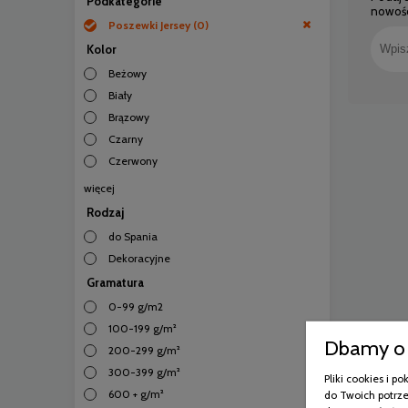
Podkategorie
nowośc
Poszewki Jersey
(0)
Kolor
Beżowy
Biały
Brązowy
Czarny
Czerwony
więcej
Rodzaj
do Spania
Dekoracyjne
Gramatura
0-99 g/m2
100-199 g/m²
Dbamy o 
200-299 g/m²
300-399 g/m²
Pliki cookies i 
600 + g/m²
do Twoich potrze