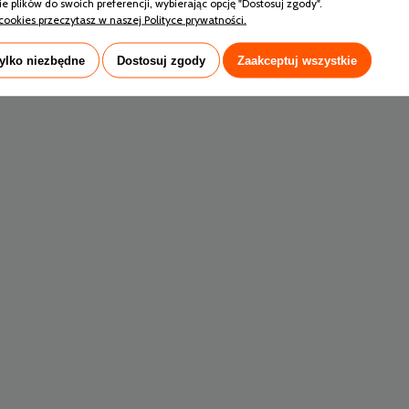
e plików do swoich preferencji, wybierając opcję "Dostosuj zgody".
cookies przeczytasz w naszej Polityce prywatności.
tylko niezbędne
Dostosuj zgody
Zaakceptuj wszystkie