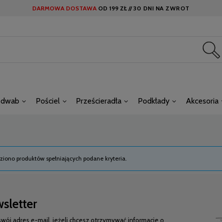
DARMOWA DOSTAWA
OD
199 ZŁ //
30 DNI NA ZWROT
edwab
Pościel
Prześcieradła
Podkłady
Akcesoria
ziono produktów spełniających podane kryteria.
sletter
swój adres e-mail, jeżeli chcesz otrzymywać informacje o