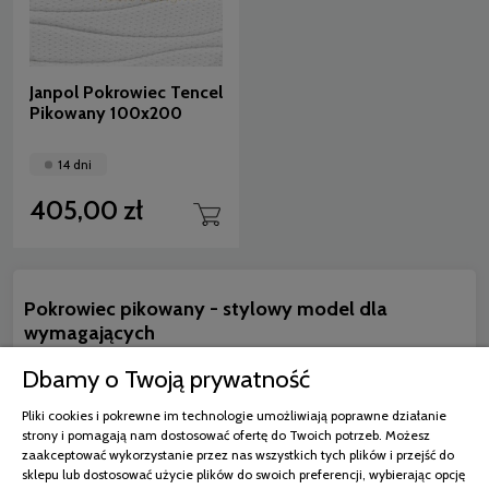
Janpol Pokrowiec Tencel
Pikowany 100x200
14 dni
405,00 zł
Pokrowiec pikowany - stylowy model dla
wymagających
Pokrowiec pikowany naprawdę dobrze się prezentuje i zachwyca swoimi
Dbamy o Twoją prywatność
walorami praktycznymi. Warto wiedzieć, że posiada wszyty zamek, który
ułatwia zakładanie pokrowca, choćby po praniu.
Można zdecydować się
Pliki cookies i pokrewne im technologie umożliwiają poprawne działanie
także na model wyposażony w uchwyty, które sprawiają, że pokrowiec
strony i pomagają nam dostosować ofertę do Twoich potrzeb. Możesz
nie zsuwa się z materaca. Wszystkie nasze modele wykazują
zaakceptować wykorzystanie przez nas wszystkich tych plików i przejść do
odporność na mechacenie się i nie powodują tarcia, a to przekłada się
sklepu lub dostosować użycie plików do swoich preferencji, wybierając opcję
na lepszą kondycję włosów.
Warto zwrócić uwagę, że pikowana