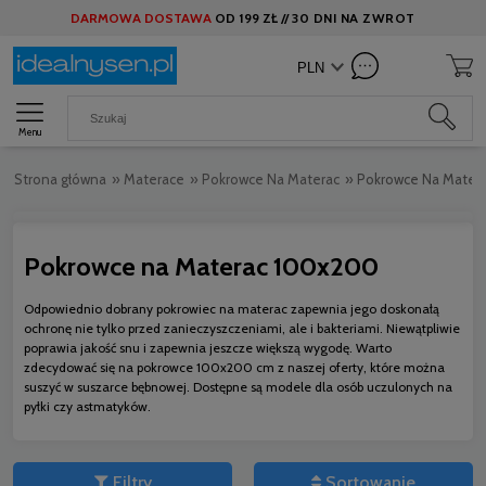
DARMOWA DOSTAWA
OD
199 ZŁ //
30 DNI NA ZWROT
Menu
Strona główna
»
Materace
»
Pokrowce Na Materac
»
Pokrowce Na Mater
Pokrowce na Materac 100x200
Odpowiednio dobrany pokrowiec na materac zapewnia jego doskonałą
ochronę nie tylko przed zanieczyszczeniami, ale i bakteriami. Niewątpliwie
poprawia jakość snu i zapewnia jeszcze większą wygodę. Warto
zdecydować się na pokrowce 100x200 cm z naszej oferty, które można
suszyć w suszarce bębnowej. Dostępne są modele dla osób uczulonych na
pyłki czy astmatyków.
Filtry
Sortowanie