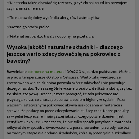
✅Nie trzeba także obawiać się roztoczy, gdyż chroni przed ich rozwojem
czy namnażaniem się.
✅To naprawdę dobry wybór dla alergików i astmatyków.
✅Można go prać w pralce.
✅Materiał jest bardzo trwały i odporny na przetarcia.
Wysoka jakość i naturalne składniki - dlaczego
jeszcze warto zdecydować się na pokrowiec z
bawełny?
Bawełniane
pokrowce na materac
100x200 są bardzo praktyczne. Można
je prać w temperaturze 60 stopni Celsjusza. Warto tutaj wiedzieć, że
zastosowana w nich dzianina pozwala skórze oddychać i nie powoduje
dużego nacisku.
To szczególnie ważne u osób z delikatną skórą czy też
ze skórą atopową.
Trzeba jeszcze pamiętać, że taki pokrowiec nie
przyciąga kurzu, co znacząco poprawia poziom higieny w sypialni. Poza
walorami estetycznymi pokrowiec ukrywa uszkodzenia w materacu i
sprawia, że posłuży on przez zdecydowanie dłuższy czas. Nasze produkty
są w pełni bezpieczne i najwyższej jakości, czego potwierdzeniem jest
certyfikat Oeko Tex. Oznacza to, że nie tylko sposób pozyskania materiału
odbywał się w sposób zrównoważony, z poszanowaniem przyrody, ale też
na żadnym etapie nie dodano składników, które są potencjalnie szkodliwe.