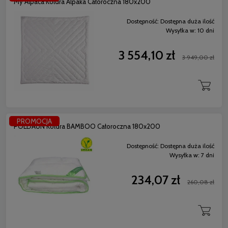
My Alpaca Kołdra Alpaka Całoroczna 180x200
Dostępność:
Dostępna duża ilość
Wysyłka w:
10 dni
3 554,10 zł
3 949,00 zł
PROMOCJA
POLDAUN Kołdra BAMBOO Całoroczna 180x200
Dostępność:
Dostępna duża ilość
Wysyłka w:
7 dni
234,07 zł
260,08 zł