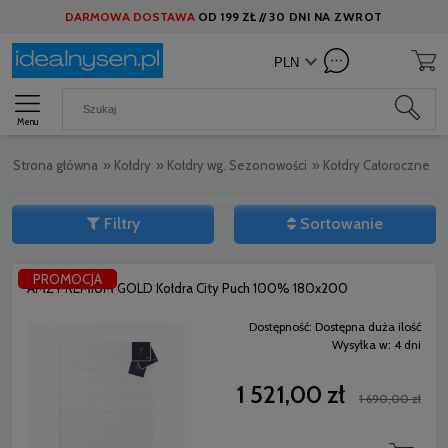
DARMOWA DOSTAWA
OD
199 ZŁ //
30 DNI NA ZWROT
Menu
Strona główna
»
Kołdry
»
Kołdry wg. Sezonowości
»
Kołdry Całoroczne
»
Filtry
Sortowanie
PROMOCJA
AMZ PREMIUM GOLD Kołdra City Puch 100% 180x200
Dostępność:
Dostępna duża ilość
Wysyłka w:
4 dni
1 521,00 zł
1 690,00 zł