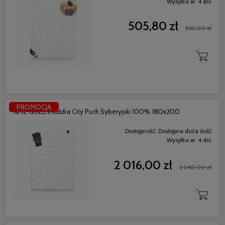
Wysyłka w:
4 dni
505,80 zł
562,00 zł
PROMOCJA
AMZ QUEEN Kołdra City Puch Syberyjski 100% 180x200
Dostępność:
Dostępna duża ilość
Wysyłka w:
4 dni
2 016,00 zł
2 240,00 zł