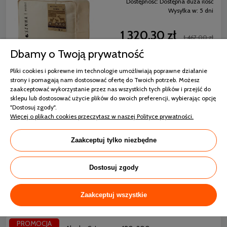
Dostępność:
Dostępna duża ilość
Wysyłka w:
5 dni
1 320,30 zł
1 467,00 zł
Dbamy o Twoją prywatność
Pliki cookies i pokrewne im technologie umożliwiają poprawne działanie
strony i pomagają nam dostosować ofertę do Twoich potrzeb. Możesz
zaakceptować wykorzystanie przez nas wszystkich tych plików i przejść do
sklepu lub dostosować użycie plików do swoich preferencji, wybierając opcję
Kołdra Medical®+ 180x200 1400g AMW
"Dostosuj zgody".
Więcej o plikach cookies przeczytasz w naszej Polityce prywatności.
Dostępność:
Dostępna duża ilość
Wysyłka w:
5 dni
Zaakceptuj tylko niezbędne
172,00 zł
Dostosuj zgody
Zaakceptuj wszystkie
PROMOCJA