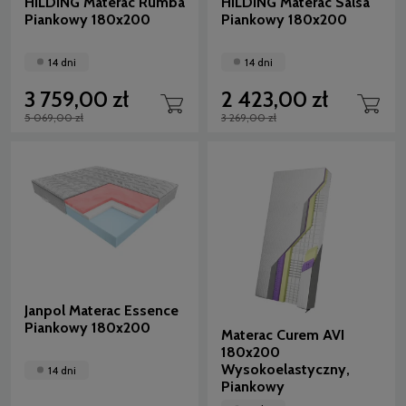
HILDING Materac Rumba
HILDING Materac Salsa
Piankowy 180x200
Piankowy 180x200
14 dni
14 dni
3 759,00 zł
2 423,00 zł
5 069,00 zł
3 269,00 zł
Janpol Materac Essence
Piankowy 180x200
Materac Curem AVI
180x200
Wysokoelastyczny,
14 dni
Piankowy