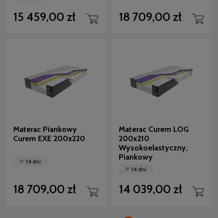
15 459,00 zł
18 709,00 zł
Materac Piankowy
Materac Curem LOG
Curem EXE 200x220
200x210
Wysokoelastyczny,
Piankowy
14 dni
14 dni
18 709,00 zł
14 039,00 zł