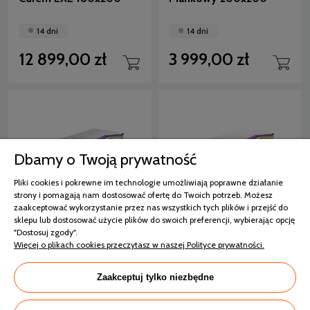
14 dni
14 dni
12 899,00 zł
3 999,00 zł
Dbamy o Twoją prywatność
Pliki cookies i pokrewne im technologie umożliwiają poprawne działanie
strony i pomagają nam dostosować ofertę do Twoich potrzeb. Możesz
zaakceptować wykorzystanie przez nas wszystkich tych plików i przejść do
Materac Curem LOG
Materac Curem REG
sklepu lub dostosować użycie plików do swoich preferencji, wybierając opcję
200x200
200x200 Piankowy
"Dostosuj zgody".
Wysokoelastyczny,
Więcej o plikach cookies przeczytasz w naszej Polityce prywatności.
Piankowy
14 dni
14 dni
Zaakceptuj tylko niezbędne
12 759,00 zł
15 489,00 zł