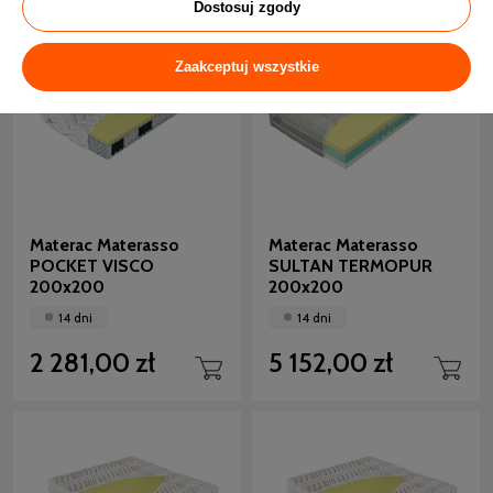
Dostosuj zgody
Zaakceptuj wszystkie
Materac Materasso
Materac Materasso
POCKET VISCO
SULTAN TERMOPUR
200x200
200x200
14 dni
14 dni
2 281,00 zł
5 152,00 zł