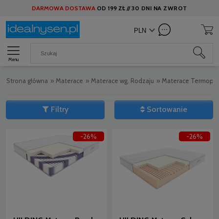
DARMOWA DOSTAWA
OD
199 ZŁ //
30 DNI NA ZWROT
Menu
Strona główna
»
Materace
»
Materace wg. Rodzaju
»
Materace Termopla
Filtry
Sortowanie
-26%
-26%