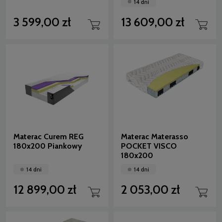
14 dni
3 599,00 zł
13 609,00 zł
Materac Curem REG
Materac Materasso
180x200 Piankowy
POCKET VISCO
180x200
14 dni
14 dni
12 899,00 zł
2 053,00 zł