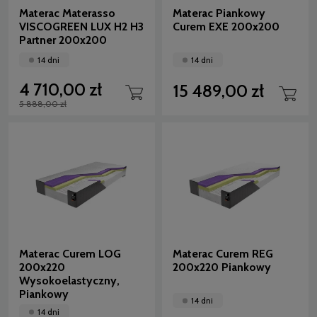
Materac Materasso
Materac Piankowy
VISCOGREEN LUX H2 H3
Curem EXE 200x200
Partner 200x200
14 dni
14 dni
4 710,00 zł
15 489,00 zł
5 888,00 zł
Materac Curem LOG
Materac Curem REG
200x220
200x220 Piankowy
Wysokoelastyczny,
Piankowy
14 dni
14 dni