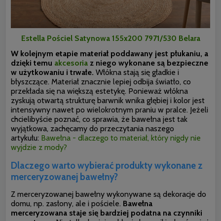
Estella Pościel Satynowa 155x200 7971/530 Belara
W kolejnym etapie materiał poddawany jest płukaniu, a
dzięki temu
akcesoria
z niego wykonane są bezpieczne
w użytkowaniu i trwałe.
Włókna stają się gładkie i
błyszczące. Materiał znacznie lepiej odbija światło, co
przekłada się na większą estetykę. Ponieważ włókna
zyskują otwartą strukturę barwnik wnika głębiej i kolor jest
intensywny nawet po wielokrotnym praniu w pralce.
Jeżeli
chcielibyście poznać, co sprawia, że bawełna jest tak
wyjątkowa, zachęcamy do przeczytania naszego
artykułu:
Bawełna - dlaczego to materiał, który nigdy nie
wyjdzie z mody?
Dlaczego warto wybierać produkty wykonane z
merceryzowanej bawełny?
Z merceryzowanej bawełny wykonywane są dekoracje do
domu, np. zasłony, ale i pościele.
Bawełna
merceryzowana staje się bardziej podatna na czynniki