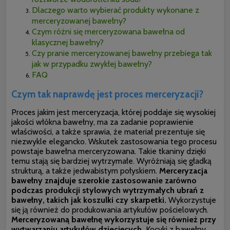
Dlaczego warto wybierać produkty wykonane z
merceryzowanej bawełny?
Czym różni się merceryzowana bawełna od
klasycznej bawełny?
Czy pranie merceryzowanej bawełny przebiega tak
jak w przypadku zwykłej bawełny?
FAQ
Czym tak naprawdę jest proces merceryzacji?
Proces jakim jest merceryzacja, której poddaje się wysokiej
jakości włókna bawełny, ma za zadanie poprawienie
właściwości, a także sprawia, że materiał prezentuje się
niezwykle elegancko. Wskutek zastosowania tego procesu
powstaje bawełna merceryzowana. Takie tkaniny dzięki
temu stają się bardziej wytrzymałe. Wyróżniają się gładką
strukturą, a także jedwabistym połyskiem.
Merceryzacja
bawełny znajduje szerokie zastosowanie zarówno
podczas produkcji stylowych wytrzymałych ubrań z
bawełny, takich jak koszulki czy skarpetki.
Wykorzystuje
się ją również do produkowania artykułów pościelowych.
Merceryzowaną bawełnę wykorzystuje się również przy
wytwarzaniu artykułów dziecięcych.
Kocyki z bawełny