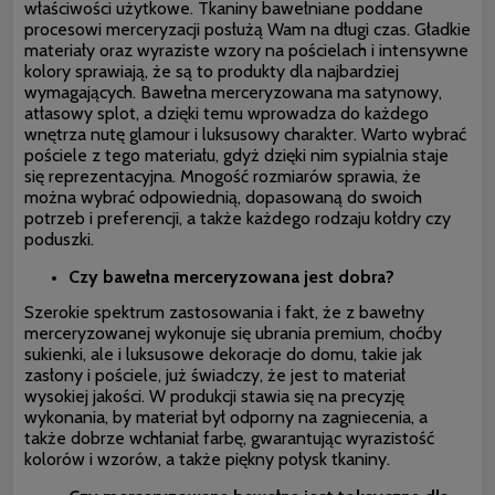
właściwości użytkowe. Tkaniny bawełniane poddane
procesowi merceryzacji posłużą Wam na długi czas. Gładkie
materiały oraz wyraziste wzory na pościelach i intensywne
kolory sprawiają, że są to produkty dla najbardziej
wymagających. Bawełna merceryzowana ma satynowy,
atłasowy splot, a dzięki temu wprowadza do każdego
wnętrza nutę glamour i luksusowy charakter. Warto wybrać
pościele z tego materiału, gdyż dzięki nim sypialnia staje
się reprezentacyjna. Mnogość rozmiarów sprawia, że
można wybrać odpowiednią, dopasowaną do swoich
potrzeb i preferencji, a także każdego rodzaju kołdry czy
poduszki.
Czy bawełna merceryzowana jest dobra?
Szerokie spektrum zastosowania i fakt, że z bawełny
merceryzowanej wykonuje się ubrania premium, choćby
sukienki, ale i luksusowe dekoracje do domu, takie jak
zasłony i pościele, już świadczy, że jest to materiał
wysokiej jakości. W produkcji stawia się na precyzję
wykonania, by materiał był odporny na zagniecenia, a
także dobrze wchłaniał farbę, gwarantując wyrazistość
kolorów i wzorów, a także piękny połysk tkaniny.