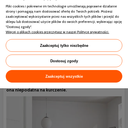
materiał najczęściej pochodzi z ekologicznych upraw
i
Pliki cookies i pokrewne im technologie umożliwiają poprawne działanie
stosuje się najwyższej jakości mako bawełnę, która posiada
strony i pomagają nam dostosować ofertę do Twoich potrzeb. Możesz
długie i odporne na uszkodzenia włókna. Wybierając
zaakceptować wykorzystanie przez nas wszystkich tych plików i przejść do
pościele z bawełny merceryzowanej, można mieć zatem
sklepu lub dostosować użycie plików do swoich preferencji, wybierając opcję
pewność najwyższej jakości.
"Dostosuj zgody".
Więcej o plikach cookies przeczytasz w naszej Polityce prywatności.
Czy pranie merceryzowanej bawełny przebiega
tak jak w przypadku zwykłej bawełny?
Zaakceptuj tylko niezbędne
Już wiecie, na czym polega merceryzacja bawełny, warto
więc pochylić się nad jej pielęgnacją.
Bardzo istotne
Dostosuj zgody
znaczenie ma fakt, że taka
pościel z bawełny z
połyskiem
może być prana podobnie jak zwykła
bawełna. Oczywiście zawsze należy zapoznać się z
Zaakceptuj wszystkie
informacjami zawartymi na metce. Istotne znaczenie
ma fakt, że merceryzacja bawełny powoduje, że jest
ona niepodatna na kurczenie.