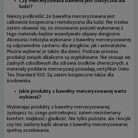
Czy merceryzowana bawełna jest toksyczna dla
ludzi?
Należy podkreślić, że bawełna merceryzowana jest
całkowicie bezpieczna i nietoksyczna dla ludzi. Nie trzeba
zatem obawiać się, że stosowanie pościeli wykonanej z
tego materiału będzie wywoływało objawy alergiczne.
Akcesoria i tekstylia wykonane z bawełny merceryzowanej
są odpowiednie zarówno dla alergików, jak i astmatyków.
Można wybierać je także dla dzieci. Podczas procesu
produkcji związki alkaliczne są wypłukiwane. Nie stosuje się
żadnych szkodliwych dla zdrowia środków chemicznych, a
materiały poddane merceryzacji posiadają certyfikat Oeko
Tex Standard 100. Są zatem bezpieczne także dla
środowiska.
Jakie produkty z bawełny merceryzowanej warto
wybierać?
Wybierając produkty z bawełny merceryzowanej,
zyskujesz to, czego potrzebujesz, zatem niezrównany
komfort, miękkość i gładkość. Nie tylko pościele, ale i kocyki
czy też zasłony bądź ubrania z bawełny merceryzowanej
spełnią oczekiwania.