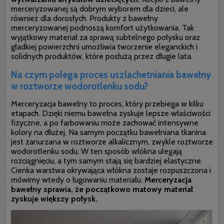
merceryzowanej są dobrym wyborem dla dzieci, ale
również dla dorosłych.
Produkty z bawełny
merceryzowanej podnoszą komfort użytkowania. Tak
wyjątkowy materiał za sprawą subtelnego połysku oraz
gładkiej powierzchni umożliwia tworzenie eleganckich i
solidnych produktów, które posłużą przez długie lata.
Na czym polega proces uszlachetniania bawełny
w roztworze wodorotlenku sodu?
Merceryzacja bawełny to proces, który przebiega w kilku
etapach. Dzięki niemu bawełna zyskuje lepsze właściwości
fizyczne, a po farbowaniu może zachować intensywne
kolory na dłużej. Na samym początku bawełniana tkanina
jest zanurzana w roztworze alkalicznym, zwykle roztworze
wodorotlenku sodu. W ten sposób włókna ulegają
rozciągnięciu, a tym samym stają się bardziej elastyczne.
Cienka warstwa okrywająca włókna zostaje rozpuszczona i
mówimy wtedy o ługowaniu materiału.
Merceryzacja
bawełny sprawia, że początkowo matowy materiał
zyskuje większy połysk.